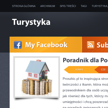
STRONA GŁÓWNA
ARCHIWUM
SPIS TREŚCI
TAGI
TURYSTYKA
ADMIN
CZE - 
Proszkic.pl to inspirująca st
twórczości z tkanin, która mo
przewodnikiem dla osób ucząc
jak również dla tych, którzy 
umiejętności i chcą poszerzać
na poradach związanych z sz