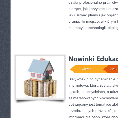
działa profesjonalne pralnict
piorące, jak korzystać z susz
jak usuwać plamy i jak organ
prania. To miejsce, w którym
z tematyką technologii, ekolog
ADMIN
CZE - 
Bialykotek.pl to dynamicznie r
internetowa, która została s
ojcach, nauczycielach, a tak
zainteresowanych wychowani
poświęcony jest tematyce żł
przedszkolnych oraz szkół, d
informacji dla osób, które ch