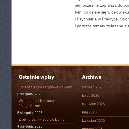
jednocześnie zaprasza do po
tym, co dzieje się w człowiek
i Psychiatria w Praktyce. Str
i porusza tematy związane z
Gorące Seriale i Cyklowe Powieści
sierpień 2026
6 sierpnia, 2026
lipiec 2026
Wydarzenia i Konkursy
czerwiec 2026
Fotograficzne
maj 2026
5 sierpnia, 2026
Zrób To Sam – Sport w Domu
kwiecień 2026
4 sierpnia, 2026