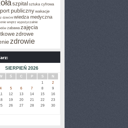
oła
szpital
sztuka cyfrowa
port publiczny
wakacje
wiedza medyczna
z dziećmi
enie wnętrz
wypożyczalnie
zajęcia
zabawa
odów
tkowe
zdrowe
zdrowie
enie
SIERPIEŃ 2026
W
Ś
C
P
S
N
1
2
4
5
6
7
8
9
11
12
13
14
15
16
18
19
20
21
22
23
25
26
27
28
29
30