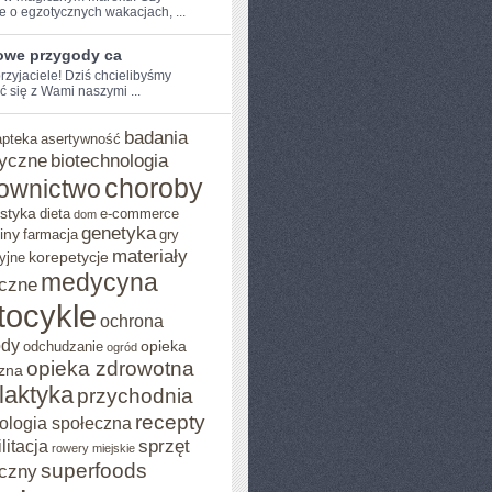
e o egzotycznych‌ wakacjach, ...
owe przygody ca
przyjaciele! Dziś chcielibyśmy
ć się z Wami naszymi ...
badania
apteka
asertywność
yczne
biotechnologia
choroby
ownictwo
styka
dieta
e-commerce
dom
genetyka
iny
farmacja
gry
materiały
korepetycje
yjne
medycyna
czne
tocykle
ochrona
ody
opieka
odchudzanie
ogród
opieka zdrowotna
zna
ilaktyka
przychodnia
recepty
ologia społeczna
sprzęt
litacja
rowery miejskie
superfoods
czny