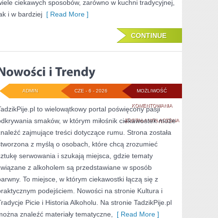
wiele ciekawych sposobów, zarówno w kuchni tradycyjnej,
ak i w bardziej
[ Read More ]
CONTINUE
ADMIN
CZE - 6 - 2026
MOŻLIWOŚĆ
NOWOŚCI
KOMENTOWANIA
TadzikPije.pl to wielowątkowy portal poświęcony pasji
odkrywania smaków, w którym miłośnik ciekawostek może
I
ZOSTAŁA WYŁĄCZONA
znaleźć zajmujące treści dotyczące rumu. Strona została
TRENDY
stworzona z myślą o osobach, które chcą zrozumieć
sztukę serwowania i szukają miejsca, gdzie tematy
związane z alkoholem są przedstawiane w sposób
barwny. To miejsce, w którym ciekawostki łączą się z
praktycznym podejściem. Nowości na stronie Kultura i
radycje Picie i Historia Alkoholu. Na stronie TadzikPije.pl
można znaleźć materiały tematyczne,
[ Read More ]