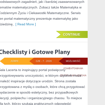
podstawowych zagadnień, jak i bardziej zaawansowanych
tematów matematycznych. Zobacz także Matematyka w
Codziennym Życiu i Ciekawostki Matematyczne. Serwis
ten portal matematyczny prezentuje matematykę jako
dziedzinę,
[ Read More ]
CONTINUE
ADMIN
CZE - 7 - 2026
MOŻLIWOŚĆ
CHECKLISTY
KOMENTOWANIA
Sala Lacerta to inspirujący portal poświęcony
przygotowywaniu uroczystości, w którym czytelnik może
I
ZOSTAŁA WYŁĄCZONA
znaleźć inspiracje dotyczące urodzin. Strona została
GOTOWE
przygotowana z myślą o osobach, które chcą przygotować
PLANY
wydarzenie w sposób estetyczny, bez przypadkowych
decyzji, pośpiechu i organizacyjnego chaosu. To miejsce
dla tych, którzy szukają praktycznych odpowiedzi