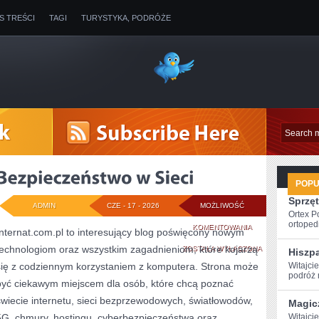
IS TREŚCI
TAGI
TURYSTYKA, PODRÓŻE
POP
Sprzęt
ADMIN
CZE - 17 - 2026
MOŻLIWOŚĆ
Ortex P
ortopedi
BEZPIECZEŃSTWO
KOMENTOWANIA
Internat.com.pl to interesujący blog poświęcony nowym
technologiom oraz wszystkim zagadnieniom, które kojarzą
W
ZOSTAŁA WYŁĄCZONA
Hiszp
się z codziennym korzystaniem z komputera. Strona może
Witajci
SIECI
podróż ‌
być ciekawym miejscem dla osób, które chcą poznać
świecie internetu, sieci bezprzewodowych, światłowodów,
Magic
5G, chmury, hostingu, cyberbezpieczeństwa oraz
Witajci