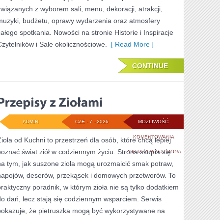
związanych z wyborem sali, menu, dekoracji, atrakcji,
muzyki, budżetu, oprawy wydarzenia oraz atmosfery
całego spotkania. Nowości na stronie Historie i Inspiracje
Czytelników i Sale okolicznościowe.
[ Read More ]
CONTINUE
ADMIN
CZE - 7 - 2026
MOŻLIWOŚĆ
PRZEPISY
KOMENTOWANIA
Zioła od Kuchni to przestrzeń dla osób, które chcą lepiej
poznać świat ziół w codziennym życiu. Strona skupia się
Z
ZOSTAŁA WYŁĄCZONA
na tym, jak suszone zioła mogą urozmaicić smak potraw,
ZIOŁAMI
napojów, deserów, przekąsek i domowych przetworów. To
praktyczny poradnik, w którym zioła nie są tylko dodatkiem
do dań, lecz stają się codziennym wsparciem. Serwis
pokazuje, że pietruszka mogą być wykorzystywane na