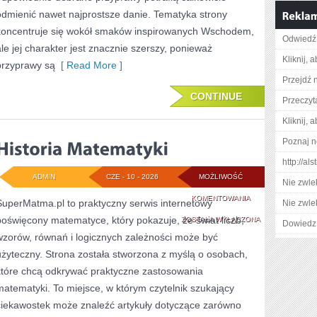
odmienić nawet najprostsze danie. Tematyka strony
koncentruje się wokół smaków inspirowanych Wschodem,
Odwiedź 
ale jej charakter jest znacznie szerszy, ponieważ
Kliknij, 
przyprawy są
[ Read More ]
Przejdź 
CONTINUE
Przeczyt
Kliknij, 
Poznaj n
http://al
ADMIN
CZE - 10 - 2026
MOŻLIWOŚĆ
Nie zwlek
HISTORIA
KOMENTOWANIA
SuperMatma.pl to praktyczny serwis internetowy
Nie zwlek
poświęcony matematyce, który pokazuje, że świat liczb,
MATEMATYKI
ZOSTAŁA WYŁĄCZONA
Dowiedz 
wzorów, równań i logicznych zależności może być
użyteczny. Strona została stworzona z myślą o osobach,
które chcą odkrywać praktyczne zastosowania
matematyki. To miejsce, w którym czytelnik szukający
ciekawostek może znaleźć artykuły dotyczące zarówno