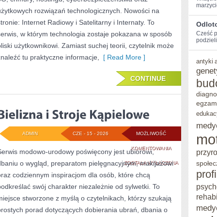
marzyci
użytkowych rozwiązań technologicznych. Nowości na
tronie: Internet Radiowy i Satelitarny i Internaty. To
Odlot
serwis, w którym technologia zostaje pokazana w sposób
Cześć⁢ 
podzieli
bliski użytkownikowi. Zamiast suchej teorii, czytelnik może
znaleźć tu praktyczne informacje,
[ Read More ]
antyki
genet
CONTINUE
bud
diagno
egzam
edukac
medy
ADMIN
CZE - 15 - 2026
MOŻLIWOŚĆ
mo
BIELIZNA
KOMENTOWANIA
Serwis modowo-urodowy poświęcony jest ubiorowi,
przyr
dbaniu o wygląd, preparatom pielęgnacyjnym, makijażowi
I
społec
ZOSTAŁA WYŁĄCZONA
prof
oraz codziennym inspiracjom dla osób, które chcą
STROJE
psych
podkreślać swój charakter niezależnie od sylwetki. To
KĄPIELOWE
rehabi
miejsce stworzone z myślą o czytelnikach, którzy szukają
medy
prostych porad dotyczących dobierania ubrań, dbania o