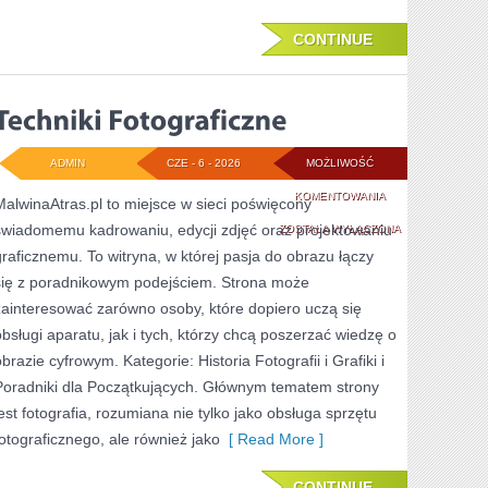
CONTINUE
ADMIN
CZE - 6 - 2026
MOŻLIWOŚĆ
TECHNIKI
KOMENTOWANIA
MalwinaAtras.pl to miejsce w sieci poświęcony
świadomemu kadrowaniu, edycji zdjęć oraz projektowaniu
FOTOGRAFICZNE
ZOSTAŁA WYŁĄCZONA
graficznemu. To witryna, w której pasja do obrazu łączy
się z poradnikowym podejściem. Strona może
zainteresować zarówno osoby, które dopiero uczą się
obsługi aparatu, jak i tych, którzy chcą poszerzać wiedzę o
brazie cyfrowym. Kategorie: Historia Fotografii i Grafiki i
Poradniki dla Początkujących. Głównym tematem strony
jest fotografia, rozumiana nie tylko jako obsługa sprzętu
fotograficznego, ale również jako
[ Read More ]
CONTINUE