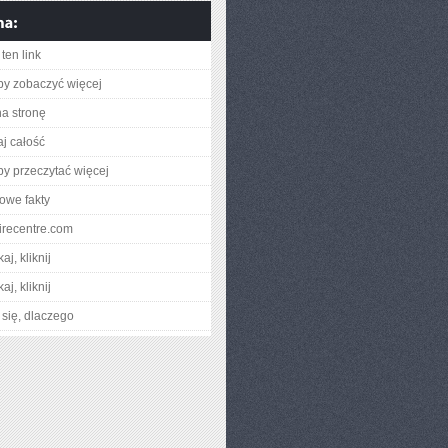
ten link
aby zobaczyć więcej
na stronę
aj całość
aby przeczytać więcej
owe fakty
stirecentre.com
aj, kliknij
aj, kliknij
się, dlaczego