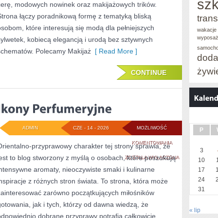
szk
cerę, modowych nowinek oraz makijażowych trików.
Strona łączy poradnikową formę z tematyką bliską
trans
osobom, które interesują się modą dla pełniejszych
wakacje 
wyposaż
sylwetek, kobiecą elegancją i urodą bez sztywnych
samoch
schematów. Polecamy Makijaż
[ Read More ]
doda
żywi
CONTINUE
ADMIN
CZE - 14 - 2026
MOŻLIWOŚĆ
P
IKONY
KOMENTOWANIA
Orientalno-przyprawowy charakter tej strony sprawia, że
3
jest to blog stworzony z myślą o osobach, które poszukują
PERFUMERYJNE
ZOSTAŁA WYŁĄCZONA
10
intensywne aromaty, nieoczywiste smaki i kulinarne
17
24
inspiracje z różnych stron świata. To strona, która może
31
zainteresować zarówno początkujących miłośników
gotowania, jak i tych, którzy od dawna wiedzą, że
« lip
odpowiednio dobrane przyprawy potrafią całkowicie