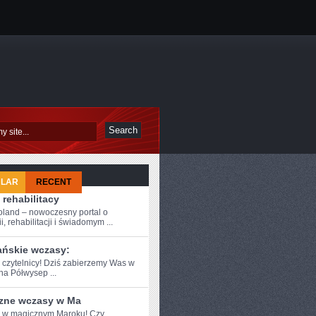
ULAR
RECENT
 rehabilitacy
oland – nowoczesny portal o
i, rehabilitacji i świadomym ...
ańskie wczasy:
e czytelnicy! Dziś zabierzemy Was w‌
na Półwysep ...
zne wczasy w Ma
e w ⁤magicznym⁣ Maroku! Czy