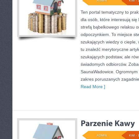
ADMIN
KWI - 
Ten portal tematyczny to pra
dla osób, które interesują się
strefą bąbelkowego relaksu 
odpoczynkiem. To miejsce st
szukających wiedzy o cieple, 
tu znaleźć merytoryczne artyk
szukających podstaw, ale równ
świadomych odbiorców. Zobacz
SaunaWadowice. Ogromnym at
zakres poruszanych zagadnie
Read More ]
ADMIN
KWI - 