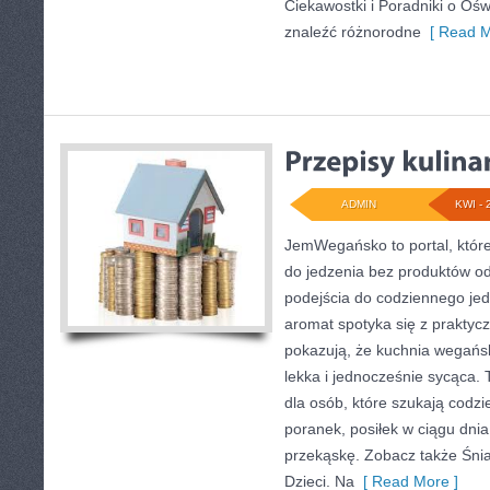
Ciekawostki i Poradniki o Ośw
znaleźć różnorodne
[ Read M
ADMIN
KWI - 
JemWegańsko to portal, które
do jedzenia bez produktów o
podejścia do codziennego jedz
aromat spotyka się z praktycz
pokazują, że kuchnia wegań
lekka i jednocześnie sycąca
dla osób, które szukają codz
poranek, posiłek w ciągu dnia
przekąskę. Zobacz także Śniad
Dzieci. Na
[ Read More ]