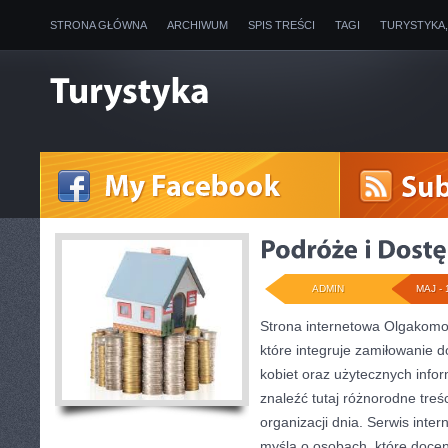
STRONA GŁÓWNA
ARCHIWUM
SPIS TREŚCI
TAGI
TURYSTYKA
ADMIN
MAJ - 
Strona internetowa Olgakomor
które integruje zamiłowanie do
kobiet oraz użytecznych infor
znaleźć tutaj różnorodne treś
organizacji dnia. Serwis inte
myślą o osobach, które docen