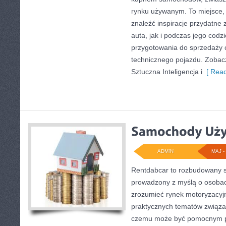
rynku używanym. To miejsce,
znaleźć inspiracje przydatn
auta, jak i podczas jego cod
przygotowania do sprzedaży 
technicznego pojazdu. Zobac
Sztuczna Inteligencja i
[ Read
ADMIN
MAJ - 
Rentdabcar to rozbudowany s
prowadzony z myślą o osobach
zrozumieć rynek motoryzacyjn
praktycznych tematów związan
czemu może być pomocnym p