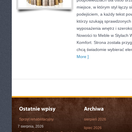
podpowiedziach dla osób urzą
miejsce, w którym styl łączy 
podejściem, a każdy tekst po
którzy szukają sprawdzonych
wyposażenia wnętrz i szerok
Nowości to Meble w Stylach W
Komfort. Strona została przy
chcą świadomie wybierać el
More ]
Sprzęt rehabilitacyjny
sierpień 2026
7 sierpnia, 2026
lipiec 2026