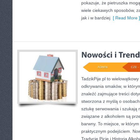
pokazuje, że pietruszka mog
wiele ciekawych sposobów, za
jak i w bardziej
[ Read More ]
ADMIN
CZE - 
TadzikPije.pl to wielowątkowy
odkrywania smaków, w którym
znaleźć zajmujące treści dot
stworzona z myślą o osobach
sztukę serwowania i szukają 
związane z alkoholem są prz
barwny. To miejsce, w którym 
praktycznym podejściem. Nowo
Tradycje Picie i Historia Alkoh