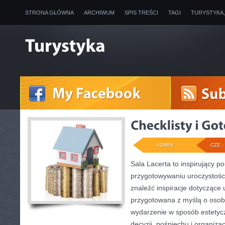
STRONA GŁÓWNA
ARCHIWUM
SPIS TREŚCI
TAGI
TURYSTYKA
ADMIN
CZE - 
Sala Lacerta to inspirujący p
przygotowywaniu uroczystości
znaleźć inspiracje dotyczące 
przygotowana z myślą o osob
wydarzenie w sposób estetyc
decyzji, pośpiechu i organiza