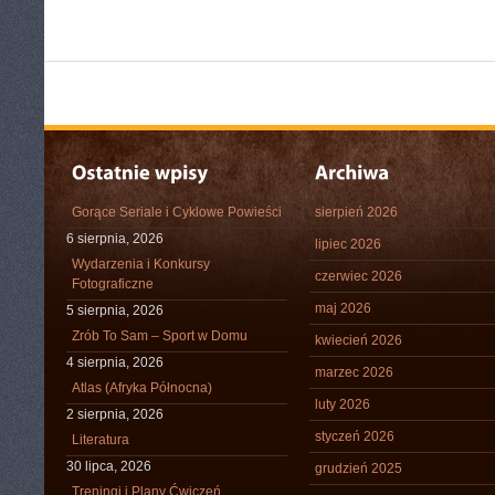
Gorące Seriale i Cyklowe Powieści
sierpień 2026
6 sierpnia, 2026
lipiec 2026
Wydarzenia i Konkursy
czerwiec 2026
Fotograficzne
maj 2026
5 sierpnia, 2026
Zrób To Sam – Sport w Domu
kwiecień 2026
4 sierpnia, 2026
marzec 2026
Atlas (Afryka Północna)
luty 2026
2 sierpnia, 2026
styczeń 2026
Literatura
30 lipca, 2026
grudzień 2025
Treningi i Plany Ćwiczeń