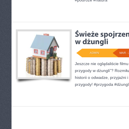
#podróże #natura
ADMIN
MAR - 
Jeszcze nie oglądaliście film
przygody w dżungli”? Rozmiłuj
historii o odwadze, przyjaźni
przygody! #przygoda #dżungl