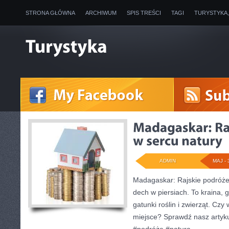
STRONA GŁÓWNA
ARCHIWUM
SPIS TREŚCI
TAGI
TURYSTYKA
ADMIN
MAJ - 
Madagaskar: Rajskie podróże 
dech w piersiach. To kraina, 
gatunki roślin i zwierząt. Cz
miejsce? Sprawdź nasz artyk