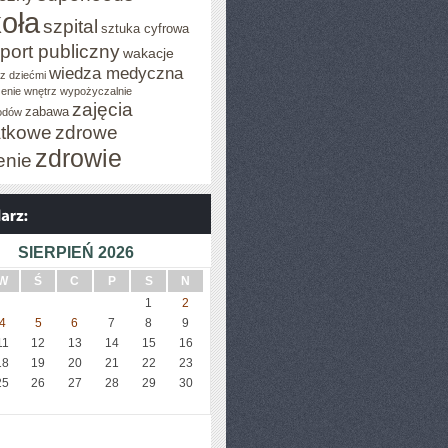
oła
szpital
sztuka cyfrowa
port publiczny
wakacje
wiedza medyczna
z dziećmi
enie wnętrz
wypożyczalnie
zajęcia
zabawa
odów
tkowe
zdrowe
zdrowie
enie
SIERPIEŃ 2026
A
W
Ś
C
P
S
N
1
2
4
5
6
7
8
9
11
12
13
14
15
16
18
19
20
21
22
23
25
26
27
28
29
30