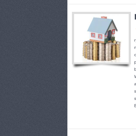
r
s
B