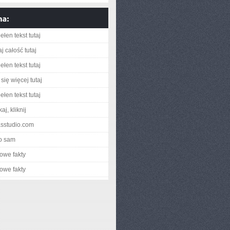
łen tekst tutaj
j całość tutaj
łen tekst tutaj
się więcej tutaj
łen tekst tutaj
aj, kliknij
rasstudio.com
o sam
owe fakty
owe fakty