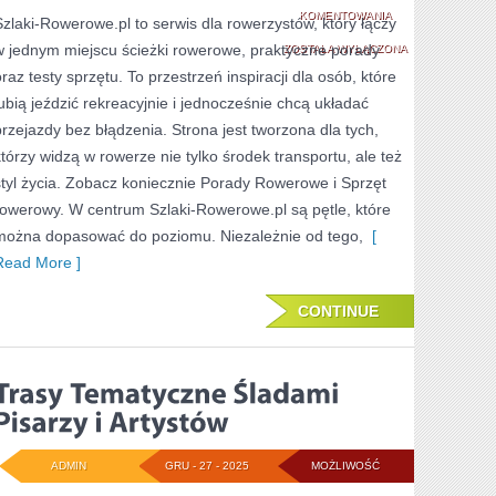
WOJEWÓDZTWO
KOMENTOWANIA
Szlaki-Rowerowe.pl to serwis dla rowerzystów, który łączy
w jednym miejscu ścieżki rowerowe, praktyczne porady
MAZOWIECKIE
ZOSTAŁA WYŁĄCZONA
oraz testy sprzętu. To przestrzeń inspiracji dla osób, które
lubią jeździć rekreacyjnie i jednocześnie chcą układać
przejazdy bez błądzenia. Strona jest tworzona dla tych,
którzy widzą w rowerze nie tylko środek transportu, ale też
styl życia. Zobacz koniecznie Porady Rowerowe i Sprzęt
rowerowy. W centrum Szlaki-Rowerowe.pl są pętle, które
można dopasować do poziomu. Niezależnie od tego,
[
Read More ]
CONTINUE
ADMIN
GRU - 27 - 2025
MOŻLIWOŚĆ