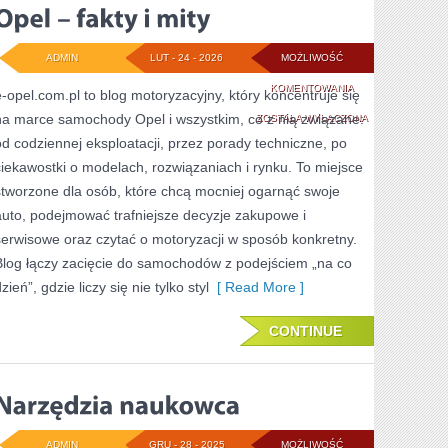
ADMIN
LUT - 24 - 2026
MOŻLIWOŚĆ
OPEL
KOMENTOWANIA
e-opel.com.pl to blog motoryzacyjny, który koncentruje się
na marce samochody Opel i wszystkim, co z nią związane:
–
ZOSTAŁA WYŁĄCZONA
od codziennej eksploatacji, przez porady techniczne, po
FAKTY
ciekawostki o modelach, rozwiązaniach i rynku. To miejsce
I
stworzone dla osób, które chcą mocniej ogarnąć swoje
MITY
auto, podejmować trafniejsze decyzje zakupowe i
serwisowe oraz czytać o motoryzacji w sposób konkretny.
Blog łączy zacięcie do samochodów z podejściem „na co
zień”, gdzie liczy się nie tylko styl
[ Read More ]
CONTINUE
ADMIN
GRU - 28 - 2025
MOŻLIWOŚĆ