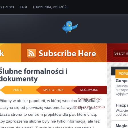
IS TREŚCI
TAGI
TURYSTYKA, PODRÓŻE
POP
Gorące
Harlequ
niezapo
ADMIN
MAR - 4 - 2026
MOŻLIWOŚĆ
wyjątkow
ŚLUBNE
KOMENTOWANIA
Witamy w atelier papeterii, w której weselna identyfikacja
Hiszp
zaczyna się od pierwszej wiadomości wysłanej do gości.
FORMALNOŚCI
ZOSTAŁA WYŁĄCZONA
Witajci
Nasza strona to centrum projektów dla par, które chcą,
podróż ‌
I
aby zaproszenia ślubne były nie tylko informacją, ale też
DOKUMENTY
Magic