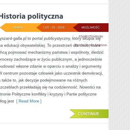
ADMIN
LUT - 25 - 2026
MOŻLIWOŚĆ
HISTORIA
KOMENTOWANIA
yszard-galla.pl to portal publicystyczny, który skupia się
na edukacji obywatelskiej. To przestrzeń dla osób, które
POLITYCZNA
ZOSTAŁA WYŁĄCZONA
chcą pojmować mechanizmy państwa i wspólnoty, śledzić
procesy zachodzące w życiu publicznym, a jednocześnie
budować własne zdanie w oparciu o analizy i argumenty.
W centrum pozostaje człowiek jako uczestnik demokracji,
a także to, jak decyzje podejmowane na różnych
szczeblach przekładają się na codzienność. Nowości na
tronie Polityczne konflikty i kryzysy i Partie polityczne
log jest
[ Read More ]
CONTINUE