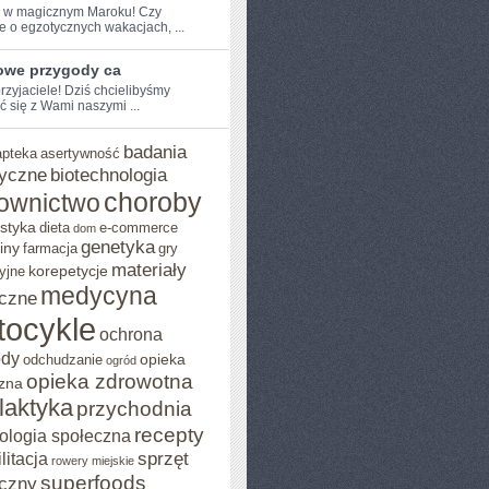
e w ⁤magicznym⁣ Maroku! Czy
e o egzotycznych‌ wakacjach, ...
owe przygody ca
przyjaciele! Dziś chcielibyśmy
ć się z Wami naszymi ...
badania
apteka
asertywność
yczne
biotechnologia
choroby
ownictwo
styka
dieta
e-commerce
dom
genetyka
iny
farmacja
gry
materiały
korepetycje
yjne
medycyna
czne
tocykle
ochrona
ody
opieka
odchudzanie
ogród
opieka zdrowotna
zna
ilaktyka
przychodnia
recepty
ologia społeczna
sprzęt
litacja
rowery miejskie
superfoods
czny