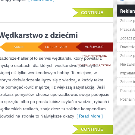
CONTINUE
Zobacz pe
Przeczyta
Zobacz pe
Dowiedz 
ADMIN
LUT - 26 - 2026
MOŻLIWOŚĆ
Zobacz pe
WĘDKARSTWO
KOMENTOWANIA
Nadorsze-haller.pl to serwis wędkarski, który powstał z
Nie zwlek
myślą o osobach, dla których wędkarstwo jest czymś
Z
ZOSTAŁA WYŁĄCZONA
więcej niż tylko weekendowym hobby. To miejsce, w
http://ta
DZIEĆMI
którym doświadczenie łączy się z wiedzą, a każdy tekst
Zobacz t
ma pomagać łowić mądrzej i z większą satysfakcją. Jeśli
Poznaj n
szukasz pomysłów, chcesz uporządkować swoje podejście
Poznaj n
do sprzętu, albo po prostu lubisz czytać o wodzie, rybach i
wędkarskich realiach, znajdziesz tu solidne kompendium.
Nowości na stronie to Największe okazy
[ Read More ]
CONTINUE