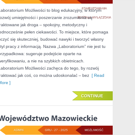
NARZĘDZIA
KOMENTOWANIA
Laboratorium Możliwości to blog edukacyjny, w którym
rozwój umiejętności i poszerzanie zrozumienia są
NAUKOWCA
ZOSTAŁA WYŁĄCZONA
traktowane jak droga – spokojny, metodyczny i
jednocześnie pełen ciekawości. To miejsce, które pomaga
uczyć się skuteczniej, budować nawyki i tworzyć własny
styl pracy z informacją. Nazwa „Laboratorium” nie jest tu
przypadkowa: sugeruje podejście oparte na
weryfikowaniu, a nie na szybkich obietnicach.
Laboratorium Możliwości zachęca do tego, by rozwój
traktować jak coś, co można udoskonalać – bez
[ Read
More ]
CONTINUE
ADMIN
GRU - 27 - 2025
MOŻLIWOŚĆ