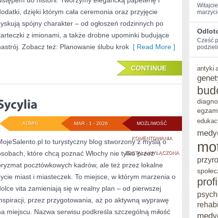
wstępem do historii. Tworzymy elegancką papeterię i
Witajci
dodatki, dzięki którym cała ceremonia oraz przyjęcie
marzyci
zyskują spójny charakter – od ogłoszeń rodzinnych po
Odlot
karteczki z imionami, a także drobne upominki budujące
Cześć⁢ 
nastrój. Zobacz też: Planowanie ślubu krok
[ Read More ]
podzieli
CONTINUE
antyki
genet
bud
diagno
egzam
edukac
ADMIN
MAR - 1 - 2026
MOŻLIWOŚĆ
medy
SYCYLIA
KOMENTOWANIA
MojeSalento.pl to turystyczny blog stworzony z myślą o
mo
osobach, które chcą poznać Włochy nie tylko przez
ZOSTAŁA WYŁĄCZONA
przyr
pryzmat pocztówkowych kadrów, ale też przez lokalne
społec
życie miast i miasteczek. To miejsce, w którym marzenia o
prof
dolce vita zamieniają się w realny plan – od pierwszej
psych
inspiracji, przez przygotowania, aż po aktywną wyprawę
rehabi
na miejscu. Nazwa serwisu podkreśla szczególną miłość
medy