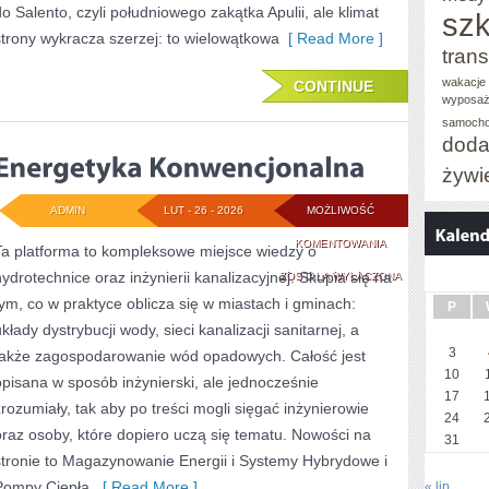
do Salento, czyli południowego zakątka Apulii, ale klimat
szk
strony wykracza szerzej: to wielowątkowa
[ Read More ]
trans
wakacje 
CONTINUE
wyposaż
samoch
doda
żywi
ADMIN
LUT - 26 - 2026
MOŻLIWOŚĆ
ENERGETYKA
KOMENTOWANIA
Ta platforma to kompleksowe miejsce wiedzy o
hydrotechnice oraz inżynierii kanalizacyjnej. Skupia się na
KONWENCJONALN
ZOSTAŁA WYŁĄCZONA
tym, co w praktyce oblicza się w miastach i gminach:
P
kłady dystrybucji wody, sieci kanalizacji sanitarnej, a
3
także zagospodarowanie wód opadowych. Całość jest
10
opisana w sposób inżynierski, ale jednocześnie
17
zrozumiały, tak aby po treści mogli sięgać inżynierowie
24
oraz osoby, które dopiero uczą się tematu. Nowości na
31
stronie to Magazynowanie Energii i Systemy Hybrydowe i
Pompy Ciepła.
[ Read More ]
« lip