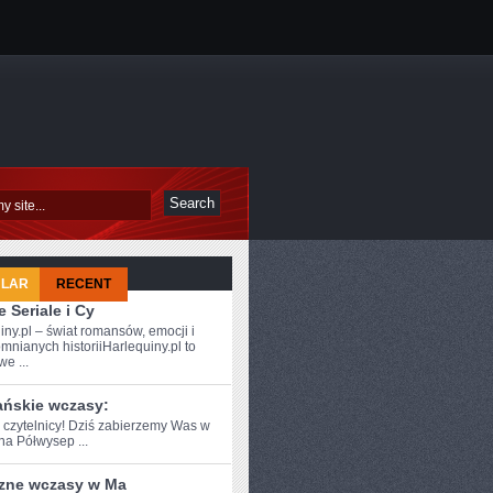
ULAR
RECENT
 Seriale i Cy
iny.pl – świat romansów, emocji i
mnianych historiiHarlequiny.pl to
e ...
ańskie wczasy:
e czytelnicy! Dziś zabierzemy Was w‌
na Półwysep ...
zne wczasy w Ma