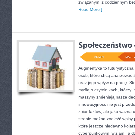
związanymi z codziennym be
Read More ]
ADMIN
MAJ - 
Augmentyka to futurystyczna 
osób, które chcą analizować św
oraz jego wpływ na pracę. St
myślą o czytelnikach, którzy i
maszyny zmieniają nasze decy
innowacyjność nie jest przed
zbiór faktów, ale jako ważna 
stronie można znaleźć wpisy
które jeszcze niedawno kojarz
cyberpunkowymi wizjami, a dz