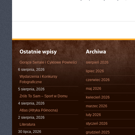
Gorące Seriale i Cyklowe Powieści
sierpień 2026
6 sierpnia, 2026
lipiec 2026
Wydarzenia i Konkursy
czerwiec 2026
Fotograficzne
maj 2026
5 sierpnia, 2026
Zrób To Sam – Sport w Domu
kwiecień 2026
4 sierpnia, 2026
marzec 2026
Atlas (Afryka Północna)
luty 2026
2 sierpnia, 2026
styczeń 2026
Literatura
30 lipca, 2026
grudzień 2025