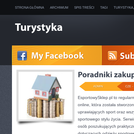
STRONA GŁÓWNA
ARCHIWUM
SPIS TREŚCI
TAGI
TURYSTYKA
ADMIN
CZE - 
EsportowySklep.pl to regular
online, która została stworz
uprawiających sport oraz wsz
sportowego stylu życia. Serwi
osób poszukujących praktyc
dotyczących odzieży sportowe