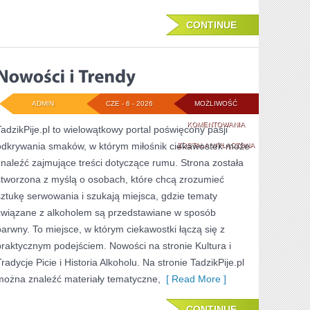
CONTINUE
ADMIN
CZE - 6 - 2026
MOŻLIWOŚĆ
NOWOŚCI
KOMENTOWANIA
TadzikPije.pl to wielowątkowy portal poświęcony pasji
odkrywania smaków, w którym miłośnik ciekawostek może
I
ZOSTAŁA WYŁĄCZONA
znaleźć zajmujące treści dotyczące rumu. Strona została
TRENDY
stworzona z myślą o osobach, które chcą zrozumieć
sztukę serwowania i szukają miejsca, gdzie tematy
związane z alkoholem są przedstawiane w sposób
barwny. To miejsce, w którym ciekawostki łączą się z
praktycznym podejściem. Nowości na stronie Kultura i
radycje Picie i Historia Alkoholu. Na stronie TadzikPije.pl
można znaleźć materiały tematyczne,
[ Read More ]
CONTINUE