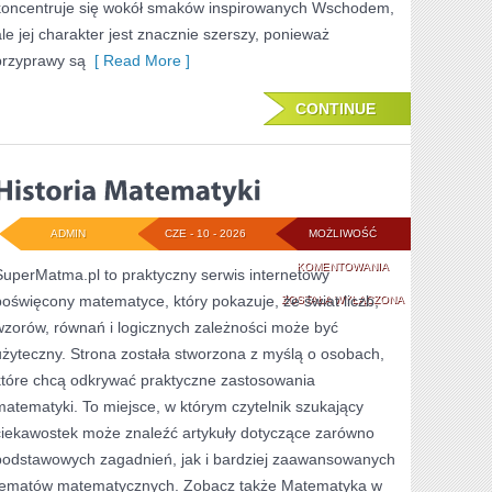
koncentruje się wokół smaków inspirowanych Wschodem,
ale jej charakter jest znacznie szerszy, ponieważ
przyprawy są
[ Read More ]
CONTINUE
ADMIN
CZE - 10 - 2026
MOŻLIWOŚĆ
HISTORIA
KOMENTOWANIA
SuperMatma.pl to praktyczny serwis internetowy
poświęcony matematyce, który pokazuje, że świat liczb,
MATEMATYKI
ZOSTAŁA WYŁĄCZONA
wzorów, równań i logicznych zależności może być
użyteczny. Strona została stworzona z myślą o osobach,
które chcą odkrywać praktyczne zastosowania
matematyki. To miejsce, w którym czytelnik szukający
ciekawostek może znaleźć artykuły dotyczące zarówno
podstawowych zagadnień, jak i bardziej zaawansowanych
tematów matematycznych. Zobacz także Matematyka w