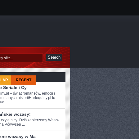
ULAR
RECENT
 Seriale i Cy
iny.pl – świat romansów, emocji i
mnianych historiiHarlequiny.pl to
e ...
ańskie wczasy:
e czytelnicy! Dziś zabierzemy Was w‌
na Półwysep ...
zne wczasy w Ma