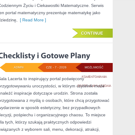
Codziennym Życiu i Ciekawostki Matematyczne. Serwis
ten portal matematyczny prezentuje matematykę jako
dziedzinę,
[ Read More ]
CONTINUE
ADMIN
CZE - 7 - 2026
MOŻLIWOŚĆ
CHECKLISTY
KOMENTOWANIA
Sala Lacerta to inspirujący portal poświęcony
przygotowywaniu uroczystości, w którym czytelnik może
I
ZOSTAŁA WYŁĄCZONA
znaleźć inspiracje dotyczące urodzin. Strona została
GOTOWE
przygotowana z myślą o osobach, które chcą przygotować
PLANY
wydarzenie w sposób estetyczny, bez przypadkowych
decyzji, pośpiechu i organizacyjnego chaosu. To miejsce
dla tych, którzy szukają praktycznych odpowiedzi
związanych z wyborem sali, menu, dekoracji, atrakcji,