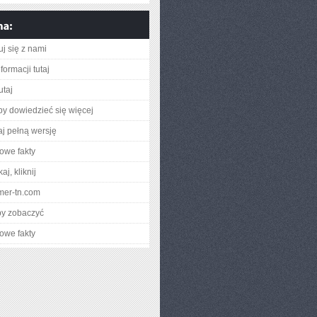
uj się z nami
formacji tutaj
utaj
aby dowiedzieć się więcej
aj pełną wersję
owe fakty
aj, kliknij
lmer-tn.com
by zobaczyć
owe fakty