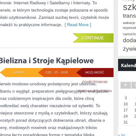
tronie: Internet Radiowy i Satelitarny i Internaty. To
szk
serwis, w którym technologia zostaje pokazana w sposób
trans
bliski użytkownikowi. Zamiast suchej teorii, czytelnik może
wakacje 
znaleźć tu praktyczne informacje,
[ Read More ]
wyposaż
samoch
CONTINUE
doda
żywi
ADMIN
CZE - 15 - 2026
MOŻLIWOŚĆ
BIELIZNA
KOMENTOWANIA
Serwis modowo-urodowy poświęcony jest ubiorowi,
P
dbaniu o wygląd, preparatom pielęgnacyjnym, makijażowi
I
ZOSTAŁA WYŁĄCZONA
oraz codziennym inspiracjom dla osób, które chcą
3
STROJE
10
podkreślać swój charakter niezależnie od sylwetki. To
KĄPIELOWE
17
miejsce stworzone z myślą o czytelnikach, którzy szukają
24
prostych porad dotyczących dobierania ubrań, dbania o
31
cerę, modowych nowinek oraz makijażowych trików.
Strona łączy poradnikową formę z tematyką bliską
« lip