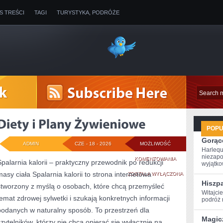
IS TREŚCI
TAGI
TURYSTYKA, PODRÓŻE
POP
Gorące
ADMIN
CZE - 18 - 2026
MOŻLIWOŚĆ
Harlequ
niezapo
DIETY
KOMENTOWANIA
Spalarnia kalorii – praktyczny przewodnik po redukcji
wyjątkow
masy ciała Spalarnia kalorii to strona internetowa
I
ZOSTAŁA WYŁĄCZONA
Hiszp
stworzony z myślą o osobach, które chcą przemyśleć
PLANY
Witajci
temat zdrowej sylwetki i szukają konkretnych informacji
podróż ‌
ŻYWIENIOWE
podanych w naturalny sposób. To przestrzeń dla
Magic
czytelników, którzy nie chcą opierać się wyłącznie na