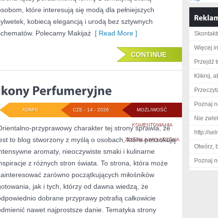
osobom, które interesują się modą dla pełniejszych
sylwetek, kobiecą elegancją i urodą bez sztywnych
schematów. Polecamy Makijaż
[ Read More ]
Skontakt
Więcej in
CONTINUE
Przejdź t
Kliknij, 
Przeczyt
Poznaj n
ADMIN
CZE - 14 - 2026
MOŻLIWOŚĆ
Nie zwlek
IKONY
KOMENTOWANIA
Orientalno-przyprawowy charakter tej strony sprawia, że
http://se
jest to blog stworzony z myślą o osobach, które poszukują
PERFUMERYJNE
ZOSTAŁA WYŁĄCZONA
Otwórz, 
intensywne aromaty, nieoczywiste smaki i kulinarne
Poznaj n
inspiracje z różnych stron świata. To strona, która może
zainteresować zarówno początkujących miłośników
gotowania, jak i tych, którzy od dawna wiedzą, że
odpowiednio dobrane przyprawy potrafią całkowicie
odmienić nawet najprostsze danie. Tematyka strony