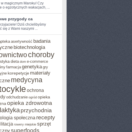
e w ⁤magicznym⁣ Maroku! Czy
e o egzotycznych‌ wakacjach, ...
owe przygody ca
przyjaciele! Dziś chcielibyśmy
ć się z Wami naszymi ...
badania
apteka
asertywność
yczne
biotechnologia
choroby
ownictwo
styka
dieta
e-commerce
dom
genetyka
iny
farmacja
gry
materiały
korepetycje
yjne
medycyna
czne
tocykle
ochrona
ody
opieka
odchudzanie
ogród
opieka zdrowotna
zna
ilaktyka
przychodnia
recepty
ologia społeczna
sprzęt
litacja
rowery miejskie
superfoods
czny