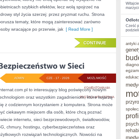
Witajci
obietnicach szybkich efektów, lecz wolą spojrzeć na
marzyci
zdrowy styl życia szerzej: przez pryzmat ruchu. Strona
Odlot
porusza tematy, które mogą zainteresować zarówno
Cześć⁢ 
osoby wracające po przerwie, jak
[ Read More ]
podzieli
CONTINUE
antyki
genet
bud
diagno
egzam
edukac
ADMIN
CZE - 17 - 2026
MOŻLIWOŚĆ
medy
BEZPIECZEŃSTWO
KOMENTOWANIA
Internat.com.pl to interesujący blog poświęcony nowym
mo
technologiom oraz wszystkim zagadnieniom, które kojarzą
W
ZOSTAŁA WYŁĄCZONA
przyr
się z codziennym korzystaniem z komputera. Strona może
SIECI
społec
być ciekawym miejscem dla osób, które chcą poznać
prof
świecie internetu, sieci bezprzewodowych, światłowodów,
psych
5G, chmury, hostingu, cyberbezpieczeństwa oraz
rehabi
użytkowych rozwiązań technologicznych. Nowości na
medy