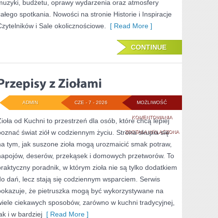
muzyki, budżetu, oprawy wydarzenia oraz atmosfery
całego spotkania. Nowości na stronie Historie i Inspiracje
Czytelników i Sale okolicznościowe.
[ Read More ]
CONTINUE
ADMIN
CZE - 7 - 2026
MOŻLIWOŚĆ
PRZEPISY
KOMENTOWANIA
Zioła od Kuchni to przestrzeń dla osób, które chcą lepiej
poznać świat ziół w codziennym życiu. Strona skupia się
Z
ZOSTAŁA WYŁĄCZONA
na tym, jak suszone zioła mogą urozmaicić smak potraw,
ZIOŁAMI
napojów, deserów, przekąsek i domowych przetworów. To
praktyczny poradnik, w którym zioła nie są tylko dodatkiem
do dań, lecz stają się codziennym wsparciem. Serwis
pokazuje, że pietruszka mogą być wykorzystywane na
wiele ciekawych sposobów, zarówno w kuchni tradycyjnej,
ak i w bardziej
[ Read More ]