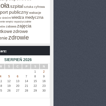
oła
szpital
sztuka cyfrowa
port publiczny
wakacje
wiedza medyczna
z dziećmi
enie wnętrz
wypożyczalnie
zajęcia
zabawa
odów
tkowe
zdrowe
zdrowie
enie
SIERPIEŃ 2026
W
Ś
C
P
S
N
1
2
4
5
6
7
8
9
11
12
13
14
15
16
18
19
20
21
22
23
25
26
27
28
29
30