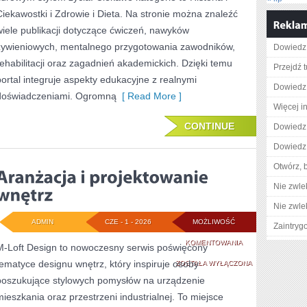
Ciekawostki i Zdrowie i Dieta. Na stronie można znaleźć
wiele publikacji dotyczące ćwiczeń, nawyków
żywieniowych, mentalnego przygotowania zawodników,
Dowiedz 
rehabilitacji oraz zagadnień akademickich. Dzięki temu
Przejdź t
portal integruje aspekty edukacyjne z realnymi
Dowiedz 
doświadczeniami. Ogromną
[ Read More ]
Więcej in
CONTINUE
Dowiedz 
Dowiedz 
Otwórz, 
Nie zwlek
Nie zwlek
ADMIN
CZE - 1 - 2026
MOŻLIWOŚĆ
Zaintry
ARANŻACJA
KOMENTOWANIA
M-Loft Design to nowoczesny serwis poświęcony
tematyce designu wnętrz, który inspiruje osoby
I
ZOSTAŁA WYŁĄCZONA
poszukujące stylowych pomysłów na urządzenie
PROJEKTOWANIE
mieszkania oraz przestrzeni industrialnej. To miejsce
WNĘTRZ