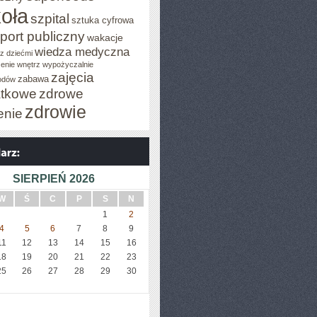
oła
szpital
sztuka cyfrowa
port publiczny
wakacje
wiedza medyczna
z dziećmi
enie wnętrz
wypożyczalnie
zajęcia
zabawa
odów
tkowe
zdrowe
zdrowie
enie
SIERPIEŃ 2026
W
Ś
C
P
S
N
1
2
4
5
6
7
8
9
11
12
13
14
15
16
18
19
20
21
22
23
25
26
27
28
29
30