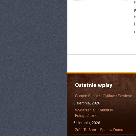
Gorące Seriale i Cyklowe Powieści
6 sierpnia, 2026
Wydarzenia i Konkursy
Fotograficzne
5 sierpnia, 2026
Zrób To Sam – Sport w Domu