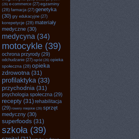
egzaminy
e-commerce
(27)
(26)
genetyka
(28)
farmacja
(27)
(30)
gry edukacyjne
(27)
materiały
korepetycje
(28)
medyczne
(30)
medycyna
(34)
motocykle
(39)
ochrona przyrody
(29)
opieka
odchudzanie
(27)
ogród
(26)
opieka
społeczna
(28)
zdrowotna
(31)
profilaktyka
(33)
przychodnia
(31)
psychologia społeczna
(29)
recepty
(31)
rehabilitacja
sprzęt
(29)
rowery miejskie
(26)
medyczny
(30)
superfoods
(31)
szkoła
(39)
szpital
(31)