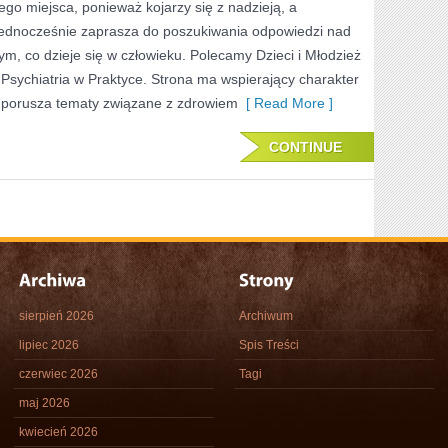
tego miejsca, ponieważ kojarzy się z nadzieją, a
jednocześnie zaprasza do poszukiwania odpowiedzi nad
tym, co dzieje się w człowieku. Polecamy Dzieci i Młodzież
i Psychiatria w Praktyce. Strona ma wspierający charakter
i porusza tematy związane z zdrowiem
[ Read More ]
CONTINUE
sierpień 2026
Archiwum
lipiec 2026
Spis Treści
czerwiec 2026
Tagi
maj 2026
kwiecień 2026