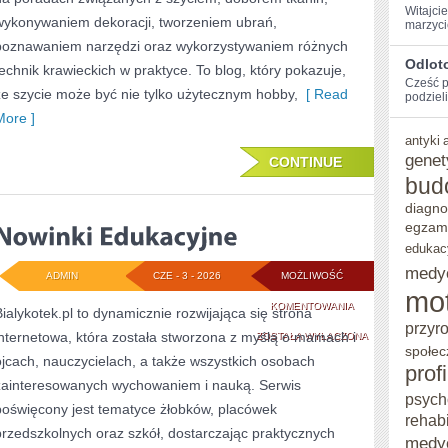
Witajci
wykonywaniem dekoracji, tworzeniem ubrań,
marzyci
poznawaniem narzędzi oraz wykorzystywaniem różnych
Odlot
technik krawieckich w praktyce. To blog, który pokazuje,
Cześć⁢ 
że szycie może być nie tylko użytecznym hobby,
[ Read
podzieli
More ]
antyki
genet
CONTINUE
bud
diagno
egzam
edukac
medy
ADMIN
CZE - 3 - 2026
MOŻLIWOŚĆ
mo
NOWINKI
KOMENTOWANIA
Bialykotek.pl to dynamicznie rozwijająca się strona
przyr
internetowa, która została stworzona z myślą o mamach i
EDUKACYJNE
ZOSTAŁA WYŁĄCZONA
społec
ojcach, nauczycielach, a także wszystkich osobach
prof
zainteresowanych wychowaniem i nauką. Serwis
psych
poświęcony jest tematyce żłobków, placówek
rehabi
przedszkolnych oraz szkół, dostarczając praktycznych
medy