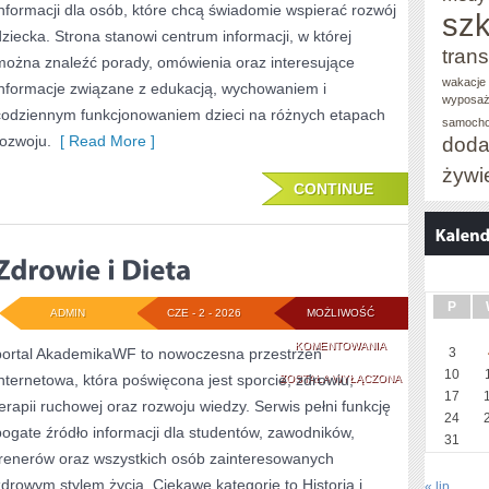
informacji dla osób, które chcą świadomie wspierać rozwój
szk
dziecka. Strona stanowi centrum informacji, w której
trans
można znaleźć porady, omówienia oraz interesujące
wakacje 
informacje związane z edukacją, wychowaniem i
wyposaż
codziennym funkcjonowaniem dzieci na różnych etapach
samoch
rozwoju.
[ Read More ]
doda
żywi
CONTINUE
P
ADMIN
CZE - 2 - 2026
MOŻLIWOŚĆ
ZDROWIE
KOMENTOWANIA
portal AkademikaWF to nowoczesna przestrzeń
3
10
internetowa, która poświęcona jest sporcie, zdrowiu,
I
ZOSTAŁA WYŁĄCZONA
17
terapii ruchowej oraz rozwoju wiedzy. Serwis pełni funkcję
DIETA
24
bogate źródło informacji dla studentów, zawodników,
31
trenerów oraz wszystkich osób zainteresowanych
zdrowym stylem życia. Ciekawe kategorie to Historia i
« lip