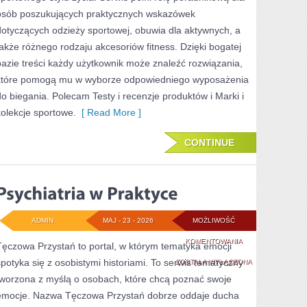
osób poszukujących praktycznych wskazówek
dotyczących odzieży sportowej, obuwia dla aktywnych, a
także różnego rodzaju akcesoriów fitness. Dzięki bogatej
bazie treści każdy użytkownik może znaleźć rozwiązania,
które pomogą mu w wyborze odpowiedniego wyposażenia
do biegania. Polecam Testy i recenzje produktów i Marki i
kolekcje sportowe.
[ Read More ]
CONTINUE
ADMIN
MAJ - 23 - 2026
MOŻLIWOŚĆ
PSYCHIATRIA
KOMENTOWANIA
Tęczowa Przystań to portal, w którym tematyka emocji
spotyka się z osobistymi historiami. To serwis tematyczny
W
ZOSTAŁA WYŁĄCZONA
tworzona z myślą o osobach, które chcą poznać swoje
PRAKTYCE
emocje. Nazwa Tęczowa Przystań dobrze oddaje ducha