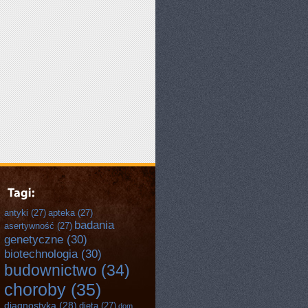
antyki
(27)
apteka
(27)
badania
asertywność
(27)
genetyczne
(30)
biotechnologia
(30)
budownictwo
(34)
choroby
(35)
diagnostyka
(28)
dieta
(27)
dom