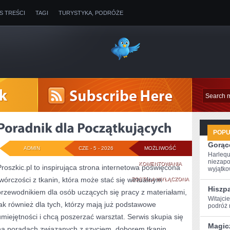
IS TREŚCI
TAGI
TURYSTYKA, PODRÓŻE
POP
Gorące
ADMIN
CZE - 5 - 2026
MOŻLIWOŚĆ
Harlequ
niezapo
PORADNIK
KOMENTOWANIA
Proszkic.pl to inspirująca strona internetowa poświęcona
wyjątkow
twórczości z tkanin, która może stać się wirtualnym
DLA
ZOSTAŁA WYŁĄCZONA
Hiszp
przewodnikiem dla osób uczących się pracy z materiałami,
POCZĄTKUJĄCYCH
Witajci
jak również dla tych, którzy mają już podstawowe
podróż ‌
umiejętności i chcą poszerzać warsztat. Serwis skupia się
Magic
na poradach związanych z szyciem, doborem tkanin,