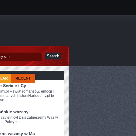
ULAR
RECENT
 Seriale i Cy
iny.pl – świat romansów, emocji i
mnianych historiiHarlequiny.pl to
e ...
ańskie wczasy:
e czytelnicy! Dziś zabierzemy Was w‌
na Półwysep ...
zne wczasy w Ma