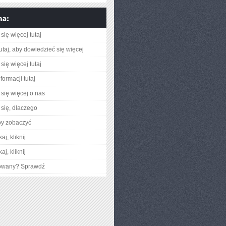
się więcej tutaj
utaj, aby dowiedzieć się więcej
się więcej tutaj
formacji tutaj
się więcej o nas
się, dlaczego
by zobaczyć
aj, kliknij
aj, kliknij
gowany? Sprawdź