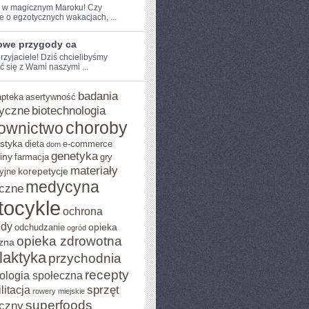
e w ⁤magicznym⁣ Maroku! Czy
e o egzotycznych‌ wakacjach, ...
owe przygody ca
przyjaciele! Dziś chcielibyśmy
ć się z Wami naszymi ...
badania
apteka
asertywność
yczne
biotechnologia
choroby
ownictwo
styka
dieta
e-commerce
dom
genetyka
iny
farmacja
gry
materiały
korepetycje
yjne
medycyna
czne
tocykle
ochrona
ody
opieka
odchudzanie
ogród
opieka zdrowotna
zna
ilaktyka
przychodnia
recepty
ologia społeczna
sprzęt
litacja
rowery miejskie
superfoods
czny