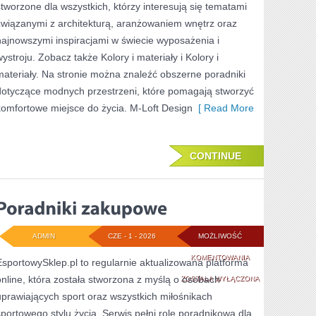
stworzone dla wszystkich, którzy interesują się tematami
związanymi z architekturą, aranżowaniem wnętrz oraz
najnowszymi inspiracjami w świecie wyposażenia i
wystroju. Zobacz także Kolory i materiały i Kolory i
materiały. Na stronie można znaleźć obszerne poradniki
dotyczące modnych przestrzeni, które pomagają stworzyć
komfortowe miejsce do życia. M-Loft Design
[ Read More
CONTINUE
ADMIN
CZE - 1 - 2026
MOŻLIWOŚĆ
PORADNIKI
KOMENTOWANIA
EsportowySklep.pl to regularnie aktualizowana platforma
online, która została stworzona z myślą o osobach
ZAKUPOWE
ZOSTAŁA WYŁĄCZONA
uprawiających sport oraz wszystkich miłośnikach
sportowego stylu życia. Serwis pełni rolę poradnikową dla