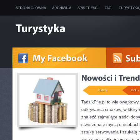
STRONA GŁÓWNA
ARCHIWUM
SPIS TREŚCI
TAGI
TURYSTYKA
ADMIN
CZE - 
TadzikPije.pl to wielowątkowy
odkrywania smaków, w którym
znaleźć zajmujące treści dot
stworzona z myślą o osobach
sztukę serwowania i szukają 
związane z alkoholem są prz