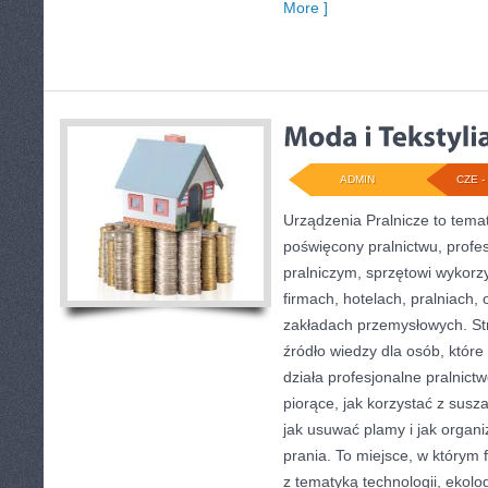
More ]
ADMIN
CZE - 
Urządzenia Pralnicze to tema
poświęcony pralnictwu, prof
pralniczym, sprzętowi wykor
firmach, hotelach, pralniach,
zakładach przemysłowych. S
źródło wiedzy dla osób, które 
działa profesjonalne pralnict
piorące, jak korzystać z susz
jak usuwać plamy i jak organ
prania. To miejsce, w którym
z tematyką technologii, ekolog