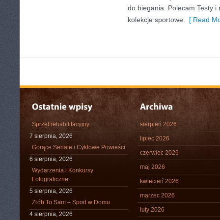
do biegania. Polecam Testy i 
kolekcje sportowe.
[ Read Mo
Sprzęt rehabilitacyjny
sierpień 2026
7 sierpnia, 2026
lipiec 2026
Gorące Seriale i Cyklowe Powieści
czerwiec 2026
6 sierpnia, 2026
maj 2026
Wydarzenia i Konkursy
Fotograficzne
kwiecień 2026
5 sierpnia, 2026
marzec 2026
Zrób To Sam – Sport w Domu
luty 2026
4 sierpnia, 2026