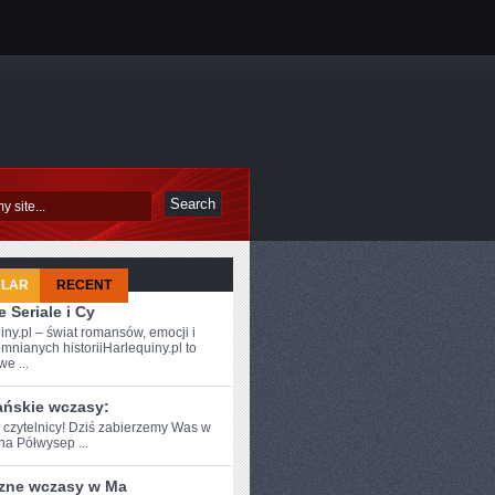
ULAR
RECENT
 Seriale i Cy
iny.pl – świat romansów, emocji i
mnianych historiiHarlequiny.pl to
e ...
ańskie wczasy:
e czytelnicy! Dziś zabierzemy Was w‌
na Półwysep ...
zne wczasy w Ma