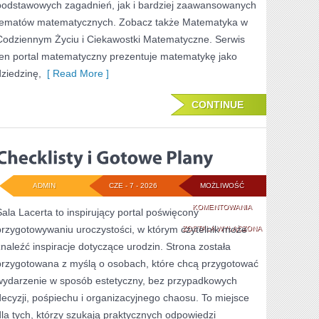
podstawowych zagadnień, jak i bardziej zaawansowanych
tematów matematycznych. Zobacz także Matematyka w
Codziennym Życiu i Ciekawostki Matematyczne. Serwis
ten portal matematyczny prezentuje matematykę jako
dziedzinę,
[ Read More ]
CONTINUE
ADMIN
CZE - 7 - 2026
MOŻLIWOŚĆ
CHECKLISTY
KOMENTOWANIA
Sala Lacerta to inspirujący portal poświęcony
przygotowywaniu uroczystości, w którym czytelnik może
I
ZOSTAŁA WYŁĄCZONA
znaleźć inspiracje dotyczące urodzin. Strona została
GOTOWE
przygotowana z myślą o osobach, które chcą przygotować
PLANY
wydarzenie w sposób estetyczny, bez przypadkowych
decyzji, pośpiechu i organizacyjnego chaosu. To miejsce
dla tych, którzy szukają praktycznych odpowiedzi