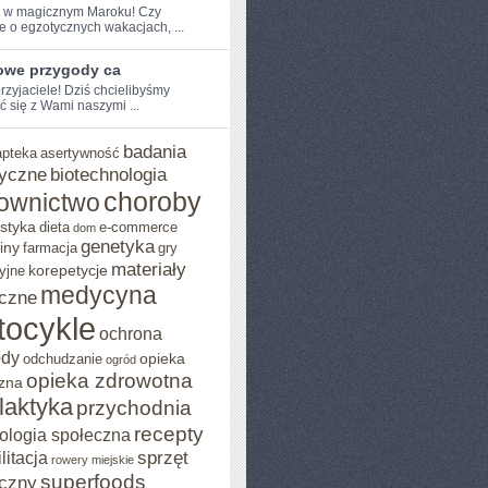
e w ⁤magicznym⁣ Maroku! Czy
e o egzotycznych‌ wakacjach, ...
owe przygody ca
przyjaciele! Dziś chcielibyśmy
ć się z Wami naszymi ...
badania
apteka
asertywność
yczne
biotechnologia
choroby
ownictwo
styka
dieta
e-commerce
dom
genetyka
iny
farmacja
gry
materiały
korepetycje
yjne
medycyna
czne
tocykle
ochrona
ody
opieka
odchudzanie
ogród
opieka zdrowotna
zna
ilaktyka
przychodnia
recepty
ologia społeczna
sprzęt
litacja
rowery miejskie
superfoods
czny