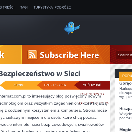
IS TREŚCI
TAGI
TURYSTYKA, PODRÓŻE
POP
Gorące
ADMIN
CZE - 17 - 2026
MOŻLIWOŚĆ
Harlequ
niezapo
BEZPIECZEŃSTWO
KOMENTOWANIA
Internat.com.pl to interesujący blog poświęcony nowym
wyjątkow
technologiom oraz wszystkim zagadnieniom, które kojarzą
W
ZOSTAŁA WYŁĄCZONA
Hiszp
się z codziennym korzystaniem z komputera. Strona może
SIECI
Witajci
być ciekawym miejscem dla osób, które chcą poznać
podróż ‌
świecie internetu, sieci bezprzewodowych, światłowodów,
Magic
5G, chmury, hostingu, cyberbezpieczeństwa oraz