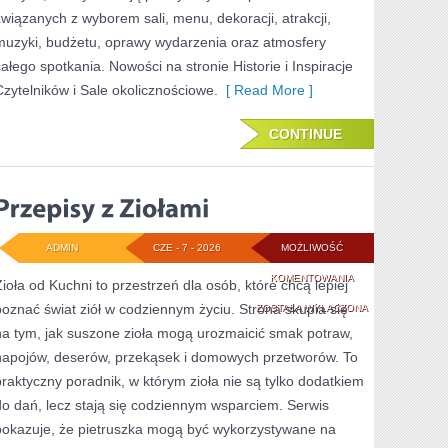
związanych z wyborem sali, menu, dekoracji, atrakcji,
muzyki, budżetu, oprawy wydarzenia oraz atmosfery
całego spotkania. Nowości na stronie Historie i Inspiracje
Czytelników i Sale okolicznościowe.
[ Read More ]
CONTINUE
ADMIN
CZE - 7 - 2026
MOŻLIWOŚĆ
PRZEPISY
KOMENTOWANIA
Zioła od Kuchni to przestrzeń dla osób, które chcą lepiej
poznać świat ziół w codziennym życiu. Strona skupia się
Z
ZOSTAŁA WYŁĄCZONA
na tym, jak suszone zioła mogą urozmaicić smak potraw,
ZIOŁAMI
napojów, deserów, przekąsek i domowych przetworów. To
praktyczny poradnik, w którym zioła nie są tylko dodatkiem
do dań, lecz stają się codziennym wsparciem. Serwis
pokazuje, że pietruszka mogą być wykorzystywane na