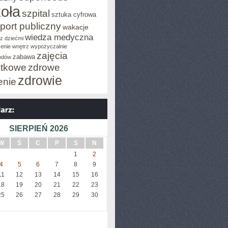
oła
szpital
sztuka cyfrowa
port publiczny
wakacje
wiedza medyczna
z dziećmi
enie wnętrz
wypożyczalnie
zajęcia
zabawa
odów
tkowe
zdrowe
zdrowie
enie
SIERPIEŃ 2026
W
Ś
C
P
S
N
1
2
4
5
6
7
8
9
11
12
13
14
15
16
18
19
20
21
22
23
25
26
27
28
29
30