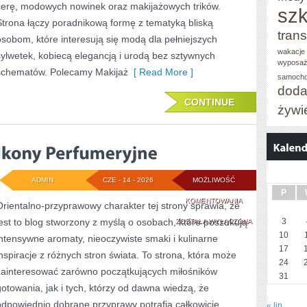
cerę, modowych nowinek oraz makijażowych trików.
szk
Strona łączy poradnikową formę z tematyką bliską
trans
osobom, które interesują się modą dla pełniejszych
wakacje 
sylwetek, kobiecą elegancją i urodą bez sztywnych
wyposaż
schematów. Polecamy Makijaż
[ Read More ]
samoch
doda
CONTINUE
żywi
ADMIN
CZE - 14 - 2026
MOŻLIWOŚĆ
P
IKONY
KOMENTOWANIA
Orientalno-przyprawowy charakter tej strony sprawia, że
jest to blog stworzony z myślą o osobach, które poszukują
PERFUMERYJNE
3
ZOSTAŁA WYŁĄCZONA
10
intensywne aromaty, nieoczywiste smaki i kulinarne
17
inspiracje z różnych stron świata. To strona, która może
24
zainteresować zarówno początkujących miłośników
31
gotowania, jak i tych, którzy od dawna wiedzą, że
odpowiednio dobrane przyprawy potrafią całkowicie
« lip