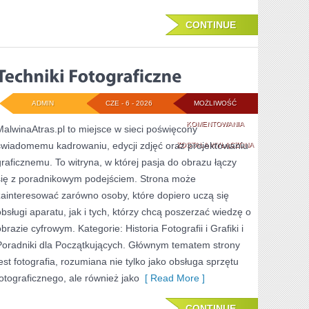
CONTINUE
ADMIN
CZE - 6 - 2026
MOŻLIWOŚĆ
TECHNIKI
KOMENTOWANIA
MalwinaAtras.pl to miejsce w sieci poświęcony
świadomemu kadrowaniu, edycji zdjęć oraz projektowaniu
FOTOGRAFICZNE
ZOSTAŁA WYŁĄCZONA
graficznemu. To witryna, w której pasja do obrazu łączy
się z poradnikowym podejściem. Strona może
zainteresować zarówno osoby, które dopiero uczą się
obsługi aparatu, jak i tych, którzy chcą poszerzać wiedzę o
brazie cyfrowym. Kategorie: Historia Fotografii i Grafiki i
Poradniki dla Początkujących. Głównym tematem strony
jest fotografia, rozumiana nie tylko jako obsługa sprzętu
fotograficznego, ale również jako
[ Read More ]
CONTINUE