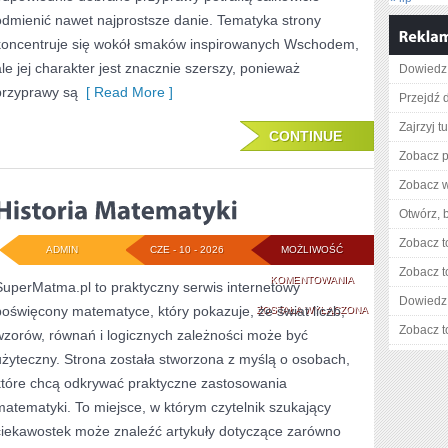
odmienić nawet najprostsze danie. Tematyka strony
koncentruje się wokół smaków inspirowanych Wschodem,
ale jej charakter jest znacznie szerszy, ponieważ
Dowiedz 
przyprawy są
[ Read More ]
Przejdź 
Zajrzyj tu
CONTINUE
Zobacz p
Zobacz w
Otwórz, 
Zobacz t
ADMIN
CZE - 10 - 2026
MOŻLIWOŚĆ
Zobacz t
HISTORIA
KOMENTOWANIA
SuperMatma.pl to praktyczny serwis internetowy
Dowiedz 
poświęcony matematyce, który pokazuje, że świat liczb,
MATEMATYKI
ZOSTAŁA WYŁĄCZONA
Zobacz t
wzorów, równań i logicznych zależności może być
użyteczny. Strona została stworzona z myślą o osobach,
które chcą odkrywać praktyczne zastosowania
matematyki. To miejsce, w którym czytelnik szukający
ciekawostek może znaleźć artykuły dotyczące zarówno