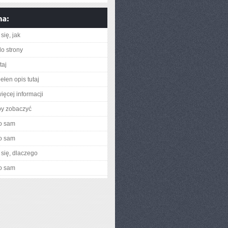
się, jak
do strony
taj
ełen opis tutaj
ięcej informacji
by zobaczyć
o sam
o sam
się, dlaczego
o sam