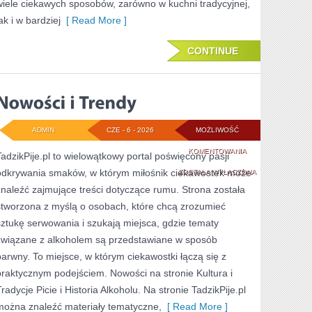
wiele ciekawych sposobów, zarówno w kuchni tradycyjnej,
ak i w bardziej
[ Read More ]
CONTINUE
ADMIN
CZE - 6 - 2026
MOŻLIWOŚĆ
NOWOŚCI
KOMENTOWANIA
TadzikPije.pl to wielowątkowy portal poświęcony pasji
odkrywania smaków, w którym miłośnik ciekawostek może
I
ZOSTAŁA WYŁĄCZONA
znaleźć zajmujące treści dotyczące rumu. Strona została
TRENDY
stworzona z myślą o osobach, które chcą zrozumieć
sztukę serwowania i szukają miejsca, gdzie tematy
związane z alkoholem są przedstawiane w sposób
barwny. To miejsce, w którym ciekawostki łączą się z
praktycznym podejściem. Nowości na stronie Kultura i
radycje Picie i Historia Alkoholu. Na stronie TadzikPije.pl
można znaleźć materiały tematyczne,
[ Read More ]