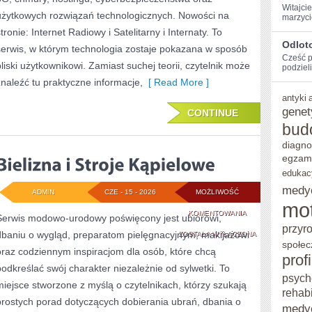
Witajci
użytkowych rozwiązań technologicznych. Nowości na
marzyci
tronie: Internet Radiowy i Satelitarny i Internaty. To
Odlot
serwis, w którym technologia zostaje pokazana w sposób
Cześć⁢ 
bliski użytkownikowi. Zamiast suchej teorii, czytelnik może
podzieli
znaleźć tu praktyczne informacje,
[ Read More ]
antyki
genet
CONTINUE
bud
diagno
egzam
edukac
medy
ADMIN
CZE - 15 - 2026
MOŻLIWOŚĆ
mo
BIELIZNA
KOMENTOWANIA
Serwis modowo-urodowy poświęcony jest ubiorowi,
przyr
dbaniu o wygląd, preparatom pielęgnacyjnym, makijażowi
I
ZOSTAŁA WYŁĄCZONA
społec
oraz codziennym inspiracjom dla osób, które chcą
STROJE
prof
podkreślać swój charakter niezależnie od sylwetki. To
KĄPIELOWE
psych
miejsce stworzone z myślą o czytelnikach, którzy szukają
rehabi
prostych porad dotyczących dobierania ubrań, dbania o
medy