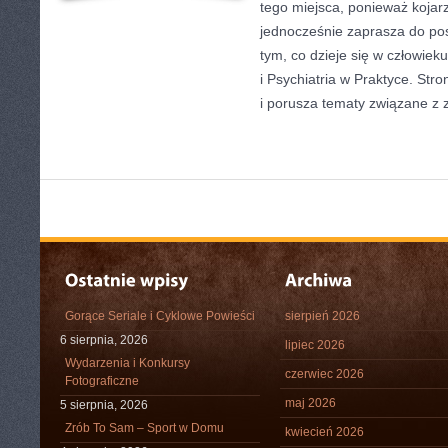
tego miejsca, ponieważ kojarz
jednocześnie zaprasza do po
tym, co dzieje się w człowiek
i Psychiatria w Praktyce. Str
i porusza tematy związane z
Gorące Seriale i Cyklowe Powieści
sierpień 2026
6 sierpnia, 2026
lipiec 2026
Wydarzenia i Konkursy
czerwiec 2026
Fotograficzne
maj 2026
5 sierpnia, 2026
Zrób To Sam – Sport w Domu
kwiecień 2026