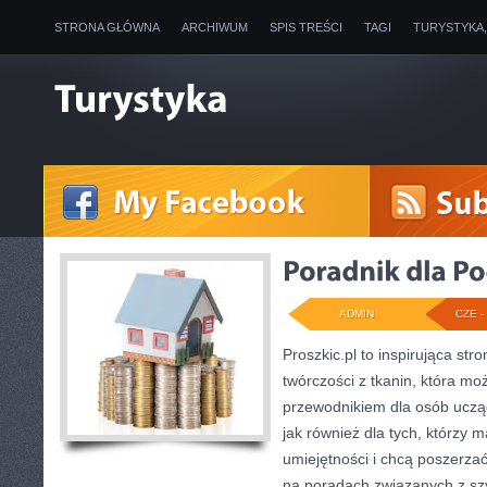
STRONA GŁÓWNA
ARCHIWUM
SPIS TREŚCI
TAGI
TURYSTYKA
ADMIN
CZE - 
Proszkic.pl to inspirująca st
twórczości z tkanin, która mo
przewodnikiem dla osób ucząc
jak również dla tych, którzy 
umiejętności i chcą poszerzać
na poradach związanych z sz