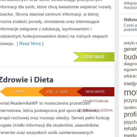
Witajci
informacji dla osób, które chcą świadomie wspierać rozwój
marzyci
dziecka. Strona stanowi centrum informacji, w której
Odlot
można znaleźć porady, omówienia oraz interesujące
Cześć⁢ 
informacje związane z edukacją, wychowaniem i
podzieli
codziennym funkcjonowaniem dzieci na różnych etapach
antyki
rozwoju.
[ Read More ]
genet
bud
CONTINUE
diagno
egzam
edukac
medy
mo
ADMIN
CZE - 2 - 2026
MOŻLIWOŚĆ
przyr
ZDROWIE
KOMENTOWANIA
portal AkademikaWF to nowoczesna przestrzeń
społec
internetowa, która poświęcona jest sporcie, zdrowiu,
I
ZOSTAŁA WYŁĄCZONA
prof
terapii ruchowej oraz rozwoju wiedzy. Serwis pełni funkcję
DIETA
psych
bogate źródło informacji dla studentów, zawodników,
rehabi
trenerów oraz wszystkich osób zainteresowanych
medy