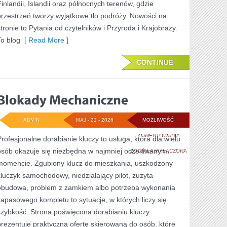
Finlandii, Islandii oraz północnych terenów, gdzie
przestrzeń tworzy wyjątkowe tło podróży. Nowości na
stronie to Pytania od czytelników i Przyroda i Krajobrazy.
To blog
[ Read More ]
CONTINUE
ADMIN
MAJ - 21 - 2026
MOŻLIWOŚĆ
BLOKADY
KOMENTOWANIA
Profesjonalne dorabianie kluczy to usługa, która dla wielu
osób okazuje się niezbędna w najmniej oczekiwanym
MECHANICZNE
ZOSTAŁA WYŁĄCZONA
momencie. Zgubiony klucz do mieszkania, uszkodzony
kluczyk samochodowy, niedziałający pilot, zużyta
obudowa, problem z zamkiem albo potrzeba wykonania
zapasowego kompletu to sytuacje, w których liczy się
szybkość. Strona poświęcona dorabianiu kluczy
prezentuje praktyczną ofertę skierowaną do osób, które