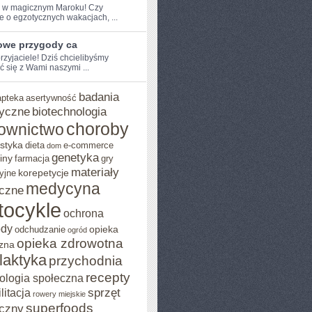
e w ⁤magicznym⁣ Maroku! Czy
e o egzotycznych‌ wakacjach, ...
owe przygody ca
przyjaciele! Dziś chcielibyśmy
ć się z Wami naszymi ...
badania
apteka
asertywność
yczne
biotechnologia
choroby
ownictwo
styka
dieta
e-commerce
dom
genetyka
iny
farmacja
gry
materiały
korepetycje
yjne
medycyna
czne
tocykle
ochrona
ody
opieka
odchudzanie
ogród
opieka zdrowotna
zna
ilaktyka
przychodnia
recepty
ologia społeczna
sprzęt
litacja
rowery miejskie
superfoods
czny