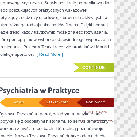
sportowego stylu życia. Serwis pełni rolę poradnikową dla
osób poszukujących praktycznych wskazówek
dotyczących odzieży sportowej, obuwia dla aktywnych, a
także różnego rodzaju akcesoriów fitness. Dzięki bogatej
bazie treści każdy użytkownik może znaleźć rozwiązania,
które pomogą mu w wyborze odpowiedniego wyposażenia
do biegania. Polecam Testy i recenzje produktów i Marki i
kolekcje sportowe.
[ Read More ]
CONTINUE
ADMIN
MAJ - 23 - 2026
MOŻLIWOŚĆ
PSYCHIATRIA
KOMENTOWANIA
Tęczowa Przystań to portal, w którym tematyka emocji
spotyka się z osobistymi historiami. To serwis tematyczny
W
ZOSTAŁA WYŁĄCZONA
tworzona z myślą o osobach, które chcą poznać swoje
PRAKTYCE
emocje. Nazwa Tęczowa Przystań dobrze oddaje ducha