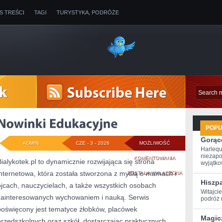
IS TREŚCI
TAGI
TURYSTYKA, PODRÓŻE
POP
Gorące
ADMIN
CZE - 3 - 2026
MOŻLIWOŚĆ
Harlequ
niezapo
NOWINKI
KOMENTOWANIA
Bialykotek.pl to dynamicznie rozwijająca się strona
wyjątkow
internetowa, która została stworzona z myślą o mamach i
EDUKACYJNE
ZOSTAŁA WYŁĄCZONA
Hiszp
ojcach, nauczycielach, a także wszystkich osobach
Witajci
zainteresowanych wychowaniem i nauką. Serwis
podróż ‌
poświęcony jest tematyce żłobków, placówek
Magic
przedszkolnych oraz szkół, dostarczając praktycznych