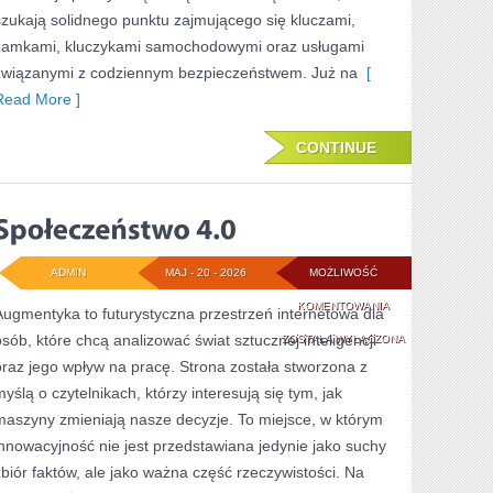
szukają solidnego punktu zajmującego się kluczami,
zamkami, kluczykami samochodowymi oraz usługami
związanymi z codziennym bezpieczeństwem. Już na
[
Read More ]
CONTINUE
ADMIN
MAJ - 20 - 2026
MOŻLIWOŚĆ
SPOŁECZEŃSTWO
KOMENTOWANIA
Augmentyka to futurystyczna przestrzeń internetowa dla
osób, które chcą analizować świat sztucznej inteligencji
4.0
ZOSTAŁA WYŁĄCZONA
oraz jego wpływ na pracę. Strona została stworzona z
myślą o czytelnikach, którzy interesują się tym, jak
maszyny zmieniają nasze decyzje. To miejsce, w którym
innowacyjność nie jest przedstawiana jedynie jako suchy
zbiór faktów, ale jako ważna część rzeczywistości. Na