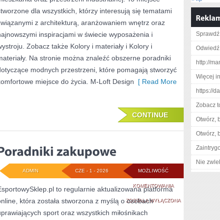
WNĘTRZ
stworzone dla wszystkich, którzy interesują się tematami
związanymi z architekturą, aranżowaniem wnętrz oraz
najnowszymi inspiracjami w świecie wyposażenia i
Sprawdź
wystroju. Zobacz także Kolory i materiały i Kolory i
Odwiedź 
materiały. Na stronie można znaleźć obszerne poradniki
http://m
dotyczące modnych przestrzeni, które pomagają stworzyć
Więcej in
komfortowe miejsce do życia. M-Loft Design
[ Read More
https://d
Zobacz t
CONTINUE
Otwórz, 
Otwórz, 
Zaintry
Nie zwlek
ADMIN
CZE - 1 - 2026
MOŻLIWOŚĆ
PORADNIKI
KOMENTOWANIA
EsportowySklep.pl to regularnie aktualizowana platforma
online, która została stworzona z myślą o osobach
ZAKUPOWE
ZOSTAŁA WYŁĄCZONA
uprawiających sport oraz wszystkich miłośnikach