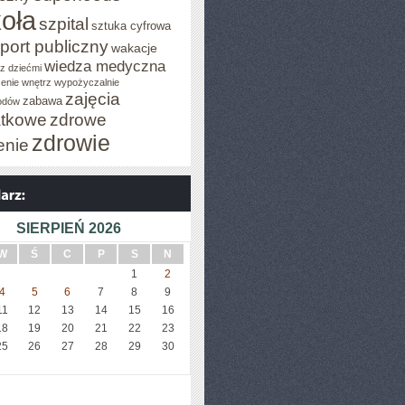
oła
szpital
sztuka cyfrowa
port publiczny
wakacje
wiedza medyczna
z dziećmi
enie wnętrz
wypożyczalnie
zajęcia
zabawa
odów
tkowe
zdrowe
zdrowie
enie
SIERPIEŃ 2026
W
Ś
C
P
S
N
1
2
4
5
6
7
8
9
11
12
13
14
15
16
18
19
20
21
22
23
25
26
27
28
29
30