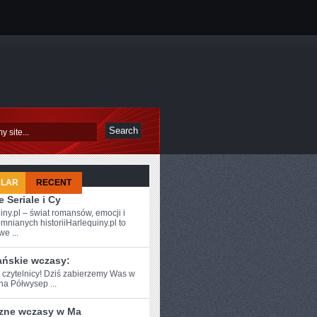
ULAR
RECENT
 Seriale i Cy
iny.pl – świat romansów, emocji i
mnianych historiiHarlequiny.pl to
e ...
ańskie wczasy:
e czytelnicy! Dziś zabierzemy Was w‌
na Półwysep ...
zne wczasy w Ma