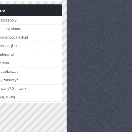
 szczegóły
naszą stronę
anagerwopalach.pl
formacji tutaj
aptorun.pl
o sam
by zobaczyć
by zobaczyć
gowany? Sprawdź
aj, kliknij