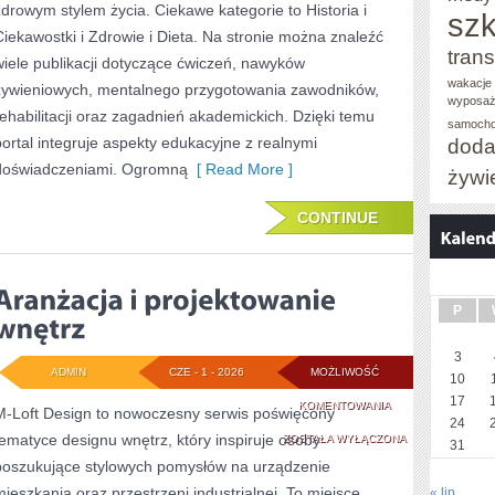
zdrowym stylem życia. Ciekawe kategorie to Historia i
szk
Ciekawostki i Zdrowie i Dieta. Na stronie można znaleźć
trans
wiele publikacji dotyczące ćwiczeń, nawyków
wakacje 
żywieniowych, mentalnego przygotowania zawodników,
wyposaż
rehabilitacji oraz zagadnień akademickich. Dzięki temu
samoch
portal integruje aspekty edukacyjne z realnymi
doda
doświadczeniami. Ogromną
[ Read More ]
żywi
CONTINUE
P
3
ADMIN
CZE - 1 - 2026
MOŻLIWOŚĆ
10
17
ARANŻACJA
KOMENTOWANIA
M-Loft Design to nowoczesny serwis poświęcony
24
tematyce designu wnętrz, który inspiruje osoby
I
ZOSTAŁA WYŁĄCZONA
31
poszukujące stylowych pomysłów na urządzenie
PROJEKTOWANIE
mieszkania oraz przestrzeni industrialnej. To miejsce
« lip