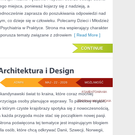
tego miejsca, ponieważ kojarzy się z nadzieją, a
jednocześnie zaprasza do poszukiwania odpowiedzi nad
tym, co dzieje się w człowieku. Polecamy Dzieci i Młodzież
i Psychiatria w Praktyce. Strona ma wspierający charakter
i porusza tematy związane z zdrowiem
[ Read More ]
CONTINUE
ADMIN
MAJ - 22 - 2026
MOŻLIWOŚĆ
ARCHITEKTURA
KOMENTOWANIA
skandynawski świat to kraina, które coraz mocniej
przyciąga osoby planujące wyprawy. To północny region,
I
ZOSTAŁA WYŁĄCZONA
w którym czyste krajobrazy spotyka się z nowoczesnością,
DESIGN
a każda przygoda może stać się początkiem nowej pasji.
Strona poświęcona tej tematyce jest inspirującym blogiem
dla osób, które chcą odkrywać Danii, Szwecji, Norwegii,