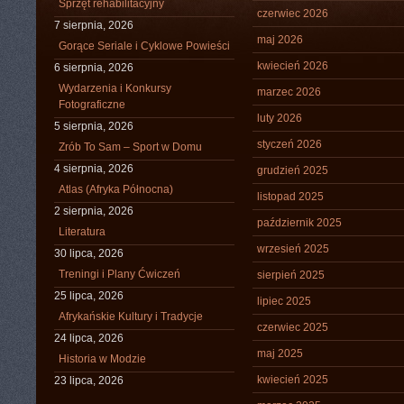
Sprzęt rehabilitacyjny
czerwiec 2026
7 sierpnia, 2026
maj 2026
Gorące Seriale i Cyklowe Powieści
kwiecień 2026
6 sierpnia, 2026
Wydarzenia i Konkursy
marzec 2026
Fotograficzne
luty 2026
5 sierpnia, 2026
styczeń 2026
Zrób To Sam – Sport w Domu
4 sierpnia, 2026
grudzień 2025
Atlas (Afryka Północna)
listopad 2025
2 sierpnia, 2026
październik 2025
Literatura
wrzesień 2025
30 lipca, 2026
Treningi i Plany Ćwiczeń
sierpień 2025
25 lipca, 2026
lipiec 2025
Afrykańskie Kultury i Tradycje
czerwiec 2025
24 lipca, 2026
maj 2025
Historia w Modzie
kwiecień 2025
23 lipca, 2026