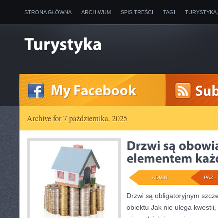
STRONA GŁÓWNA
ARCHIWUM
SPIS TREŚCI
TAGI
TURYSTYKA
Archive for 7 października, 2025
ADMIN
PAŹ - 
Drzwi są obligatoryjnym szcz
obiektu Jak nie ulega kwestii,