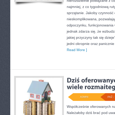
nierozdzielnie powiązane z co
najmniej, z co tygodniową rut
sprzątanie. Jakoby czynność 
nieskomplikowana, pozwalając
odpoczynku, funkcjonowania 
jednak zdarza się, że wzbudz
jakiej przyczyny tak się dziej
jedni okropnie oraz panicznie
Read More ]
ADMIN
PAŹ - 
Współcześnie oferowanych na
Należałoby dziś brać pod uwa