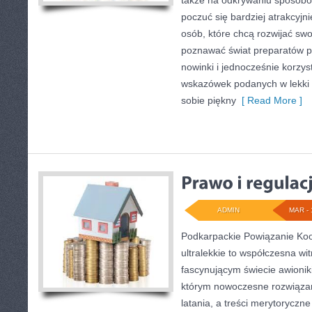
także na odkrywaniu sposobó
poczuć się bardziej atrakcyjn
osób, które chcą rozwijać swo
poznawać świat preparatów pi
nowinki i jednocześnie korzys
wskazówek podanych w lekki 
sobie piękny
[ Read More ]
ADMIN
MAR - 
Podkarpackie Powiązanie Koo
ultralekkie to współczesna wi
fascynującym świecie awioniki
którym nowoczesne rozwiązani
latania, a treści merytoryczn