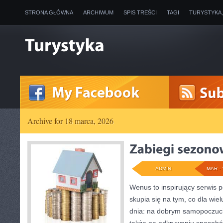
STRONA GŁÓWNA
ARCHIWUM
SPIS TREŚCI
TAGI
TURYSTYKA
Archive for 18 marca, 2026
ADMIN
MAR - 
Wenus to inspirujący serwis p
skupia się na tym, co dla wie
dnia: na dobrym samopoczuci