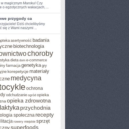
e w ⁤magicznym⁣ Maroku! Czy
e o egzotycznych‌ wakacjach, ...
owe przygody ca
przyjaciele! Dziś chcielibyśmy
ć się z Wami naszymi ...
badania
apteka
asertywność
yczne
biotechnologia
choroby
ownictwo
styka
dieta
e-commerce
dom
genetyka
iny
farmacja
gry
materiały
korepetycje
yjne
medycyna
czne
tocykle
ochrona
ody
opieka
odchudzanie
ogród
opieka zdrowotna
zna
ilaktyka
przychodnia
recepty
ologia społeczna
sprzęt
litacja
rowery miejskie
superfoods
czny