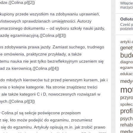
ze.([Colina.pl][2])
Witajci
marzyci
i skupiony przede wszystkim na zdobywaniu uprawnień,
Odlot
aństwowych sprawdzianach umiejętności. Autorzy
Cześć⁢ 
wymarzonego dokumentu – od wyboru szkoły nauki jazdy,
podzieli
jazdę egzaminacyjną.([Colina.pl][3])
antyki
oces zdobywania prawa jazdy. Zamiast suchego, trudnego
genet
bud
ne omówienia, praktyczne przykłady, a także
temu nauka nie jest tylko bezrefleksyjnym uczeniem się
diagno
egzam
d za kierownicą.([Colina.pl][4])
edukac
 do młodych kierowców tuż przed pierwszym kursem, jak i
medy
ia o kolejne kategorie. Na stronie znajdziesz treści
mo
 ale także kategorii C i D, nowoczesnych rozwiązań w
przyr
ch.([Colina.pl][3])
społec
prof
w Colina.pl są sekcje poświęcone przepisom
psych
z się, kto może podejść do egzaminu, zrozumiesz
rehabi
się do egzaminu. Artykuły opisują m.in. jak zrobić prawo
medy