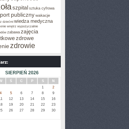
oła
szpital
sztuka cyfrowa
port publiczny
wakacje
wiedza medyczna
z dziećmi
enie wnętrz
wypożyczalnie
zajęcia
zabawa
odów
tkowe
zdrowe
zdrowie
enie
SIERPIEŃ 2026
W
Ś
C
P
S
N
1
2
4
5
6
7
8
9
11
12
13
14
15
16
18
19
20
21
22
23
25
26
27
28
29
30