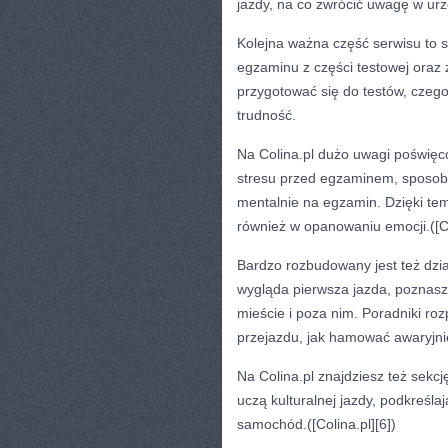
jazdy, na co zwrócić uwagę w urz
Kolejna ważna część serwisu to 
egzaminu z części testowej oraz z
przygotować się do testów, czeg
trudność.
Na Colina.pl dużo uwagi poświęco
stresu przed egzaminem, sposoby
mentalnie na egzamin. Dzięki tem
również w opanowaniu emocji.([Co
Bardzo rozbudowany jest też dzia
wygląda pierwsza jazda, poznasz
mieście i poza nim. Poradniki ro
przejazdu, jak hamować awaryjni
Na Colina.pl znajdziesz też sekcj
uczą kulturalnej jazdy, podkreśla
samochód.([Colina.pl][6])