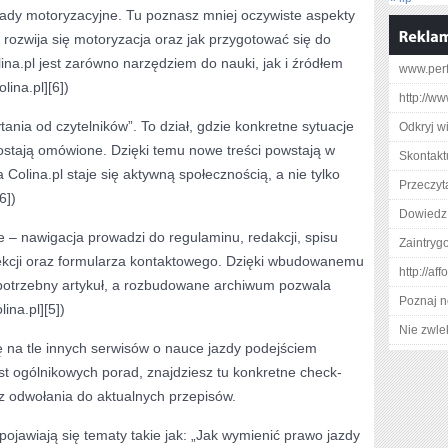
ady motoryzacyjne. Tu poznasz mniej oczywiste aspekty
rozwija się motoryzacja oraz jak przygotować się do
ina.pl jest zarówno narzędziem do nauki, jak i źródłem
www.perf
ina.pl][6])
http://w
tania od czytelników”. To dział, gdzie konkretne sytuacje
Odkryj w
stają omówione. Dzięki temu nowe treści powstają w
Skontakt
 Colina.pl staje się aktywną społecznością, a nie tylko
Przeczyta
6])
Dowiedz 
e – nawigacja prowadzi do regulaminu, redakcji, spisu
Zaintry
 sekcji oraz formularza kontaktowego. Dzięki wbudowanemu
http://a
potrzebny artykuł, a rozbudowane archiwum pozwala
Poznaj n
lina.pl][5])
Nie zwlek
ę na tle innych serwisów o nauce jazdy podejściem
t ogólnikowych porad, znajdziesz tu konkretne check-
z odwołania do aktualnych przepisów.
pojawiają się tematy takie jak: „Jak wymienić prawo jazdy