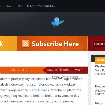
IS TREŚCI
TAGI
TURYSTYKA, PODRÓŻE
POP
Wydar
BUGATTI
LIS - 21 - 2025
MOŻLIWOŚĆ KOMENTOWANIA
Moja Fo
Fotoksi
I
...
ZOSTAŁA WYŁĄCZONA
ium o prawie jazdy, szkoleniu kierowców i egzaminach
yszłych kierowcach oraz zmotoryzowanych z większym
HYUNDAI
Hiszp
zować swoją wiedzę.
Land Rover
i Porsche To platforma,
Witajci
podróż ‌
ogowego są rozpisane krok po kroku, a użyteczne tipy
y od pierwszej myśli o prawie jazdy aż po pewne,
Magic