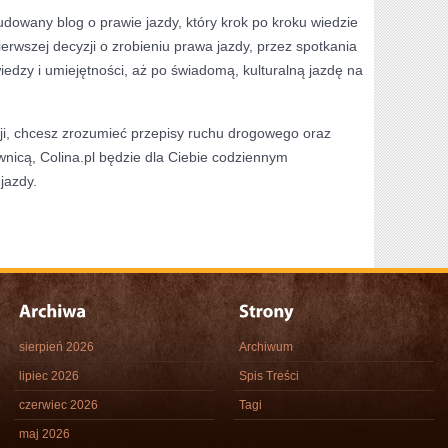
dowany blog o prawie jazdy, który krok po kroku wiedzie
erwszej decyzji o zrobieniu prawa jazdy, przez spotkania
iedzy i umiejętności, aż po świadomą, kulturalną jazdę na
cji, chcesz zrozumieć przepisy ruchu drogowego oraz
nicą, Colina.pl będzie dla Ciebie codziennym
jazdy.
sierpień 2026
Archiwum
lipiec 2026
Spis Treści
czerwiec 2026
Tagi
maj 2026