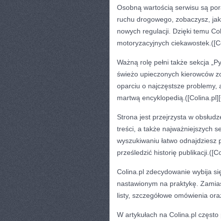
Osobną wartością serwisu są por
ruchu drogowego, zobaczysz, jak 
nowych regulacji. Dzięki temu Col
motoryzacyjnych ciekawostek.([Col
Ważną rolę pełni także sekcja „Py
świeżo upieczonych kierowców zo
oparciu o najczęstsze problemy, a
martwą encyklopedią.([Colina.pl][
Strona jest przejrzysta w obsłudz
treści, a także najważniejszych
wyszukiwaniu łatwo odnajdziesz 
prześledzić historię publikacji.([Co
Colina.pl zdecydowanie wybija si
nastawionym na praktykę. Zamias
listy, szczegółowe omówienia ora
W artykułach na Colina.pl często 