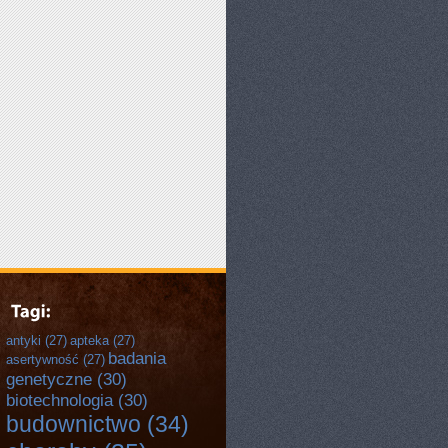
antyki
(27)
apteka
(27)
badania
asertywność
(27)
genetyczne
(30)
biotechnologia
(30)
budownictwo
(34)