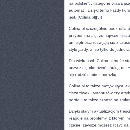
na polskie”, „Kategorie prawa ja
automat”. Dzięki temu każdy kur
jest.([Colina.pl][3])
Colina.pl szczególnie podkreśla
przypomina się, że najważniejsz
umiejętności rozwijają się z cza
stylu jazdy, a nie tylko do jedno
Dla wielu osób Colina.pl może st
uczysz się planować naukę, odk
się radzić sobie z porażką.
Colina.pl to także motywująca le
ciężarówek i autobusów czy artyk
portfelu to także szansa na zmianę
Dzięki stałym aktualizacjom treś
reaguje na problemy, z którymi mi
czasie, zawsze możesz liczyć na 