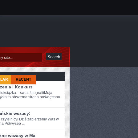
ULAR
RECENT
zenia i Konkurs
toksiążka – świat fotografiiMoja
ążka to obszerna strona poświęcona
ańskie wczasy:
e czytelnicy! Dziś zabierzemy Was w‌
na Półwysep ...
zne wczasy w Ma