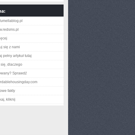
umellablog.pl
ww.redsms.pl
ięcej
uj się z nami
j pełny artykuł tutaj
się, dlaczego
gowany? Sprawdź
ffordablehousingday.com
owe fakty
aj, kliknij