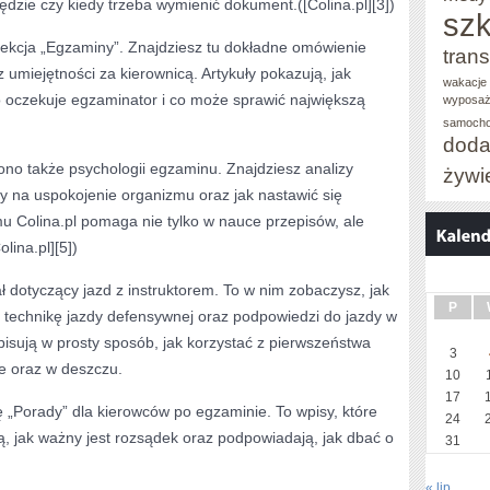
ędzie czy kiedy trzeba wymienić dokument.([Colina.pl][3])
szk
sekcja „Egzaminy”. Znajdziesz tu dokładne omówienie
trans
 umiejętności za kierownicą. Artykuły pokazują, jak
wakacje 
o oczekuje egzaminator i co może sprawić największą
wyposaż
samoch
doda
no także psychologii egzaminu. Znajdziesz analizy
żywi
 na uspokojenie organizmu oraz jak nastawić się
u Colina.pl pomaga nie tylko w nauce przepisów, ale
lina.pl][5])
ł dotyczący jazd z instruktorem. To w nim zobaczysz, jak
P
 technikę jazdy defensywnej oraz podpowiedzi do jazdy w
zpisują w prosty sposób, jak korzystać z pierwszeństwa
3
e oraz w deszczu.
10
17
ę „Porady” dla kierowców po egzaminie. To wpisy, które
24
ją, jak ważny jest rozsądek oraz podpowiadają, jak dbać o
31
« lip