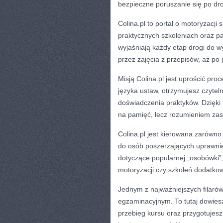
bezpieczne poruszanie się po drod
Colina.pl to portal o motoryzacj
praktycznych szkoleniach oraz p
wyjaśniają każdy etap drogi do 
przez zajęcia z przepisów, aż po 
Misją Colina.pl jest uprościć pr
języka ustaw, otrzymujesz czytel
doświadczenia praktyków. Dzięki 
na pamięć, lecz rozumieniem zasa
Colina.pl jest kierowana zarówno
do osób poszerzających uprawnien
dotyczące popularnej „osobówki”,
motoryzacji czy szkoleń dodatkowy
Jednym z najważniejszych filaró
egzaminacyjnym. To tutaj dowies
przebieg kursu oraz przygotujesz 