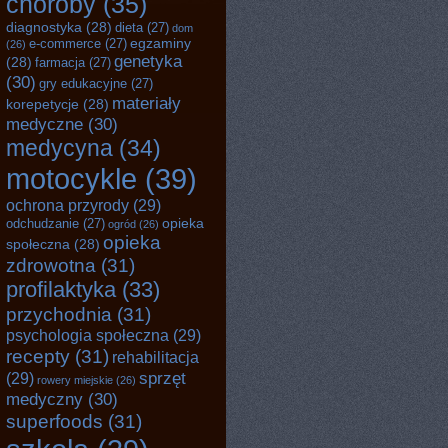
choroby
(35)
diagnostyka
(28)
dieta
(27)
dom
egzaminy
e-commerce
(27)
(26)
genetyka
(28)
farmacja
(27)
(30)
gry edukacyjne
(27)
materiały
korepetycje
(28)
medyczne
(30)
medycyna
(34)
motocykle
(39)
ochrona przyrody
(29)
opieka
odchudzanie
(27)
ogród
(26)
opieka
społeczna
(28)
zdrowotna
(31)
profilaktyka
(33)
przychodnia
(31)
psychologia społeczna
(29)
recepty
(31)
rehabilitacja
sprzęt
(29)
rowery miejskie
(26)
medyczny
(30)
superfoods
(31)