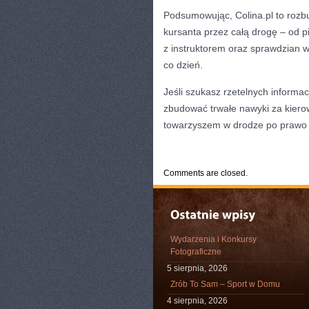
Podsumowując, Colina.pl to rozbu
kursanta przez całą drogę – od pi
z instruktorem oraz sprawdzian w
co dzień.
Jeśli szukasz rzetelnych informa
zbudować trwałe nawyki za kierow
towarzyszem w drodze po prawo 
CATEGORIES:
TURYSTYKA, PODRÓŻE
Comments are closed.
Wydarzenia i Konkursy
Fotograficzne
5 sierpnia, 2026
Zrób To Sam – Sport w Domu
4 sierpnia, 2026