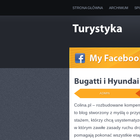
STRONA GŁÓWNA
ARCHIWUM
SP
ADMIN
Colina.pl – rozbudowane kompend
to blog stworzony z myślą o prz
stażem, którzy chcą usystematy
w którym zawiłe zasady ruchu dr
pomagają pokonać wszystkie etap