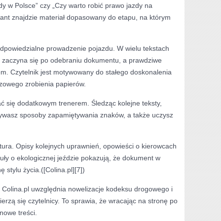
zdy w Polsce” czy „Czy warto robić prawo jazdy na
sant znajdzie materiał dopasowany do etapu, na którym
 odpowiedzialne prowadzenie pojazdu. W wielu tekstach
e zaczyna się po odebraniu dokumentu, a prawdziwe
sem. Czytelnik jest motywowany do stałego doskonalenia
razowego zrobienia papierów.
ać się dodatkowym trenerem. Śledząc kolejne teksty,
rywasz sposoby zapamiętywania znaków, a także uczysz
ktura. Opisy kolejnych uprawnień, opowieści o kierowcach
uły o ekologicznej jeździe pokazują, że dokument w
 stylu życia.([Colina.pl][7])
ci Colina.pl uwzględnia nowelizacje kodeksu drogowego i
erzą się czytelnicy. To sprawia, że wracając na stronę po
nowe treści.