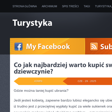
STRONA GŁÓWNA
ARCHIWUM
SPIS TREŚCI
TAGI
TURYSTYKA
ADMIN
CZE - 29 - 2025
Gdzie można taniej kupić ubrania?
Jeśli jesteś kobietą, zapewne bardzo lubisz elegancko się ubie
iż trudno jest z przeciętnej wypłaty kupić za wiele sukienek or