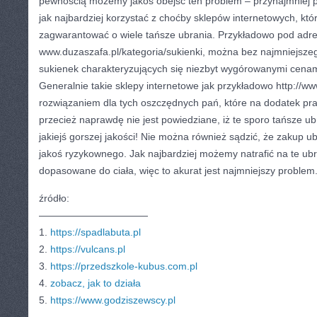
pewnością możemy jakoś obejść ten problem – przynajmniej 
jak najbardziej korzystać z choćby sklepów internetowych, któ
zagwarantować o wiele tańsze ubrania. Przykładowo pod ad
www.duzaszafa.pl/kategoria/sukienki, można bez najmniejszego
sukienek charakteryzujących się niezbyt wygórowanymi cenam
Generalnie takie sklepy internetowe jak przykładowo http://w
rozwiązaniem dla tych oszczędnych pań, które na dodatek pr
przecież naprawdę nie jest powiedziane, iż te sporo tańsze u
jakiejś gorszej jakości! Nie można również sądzić, że zakup ub
jakoś ryzykownego. Jak najbardziej możemy natrafić na te ubr
dopasowane do ciała, więc to akurat jest najmniejszy problem
źródło:
———————————
1.
https://spadlabuta.pl
2.
https://vulcans.pl
3.
https://przedszkole-kubus.com.pl
4.
zobacz, jak to działa
5.
https://www.godziszewscy.pl