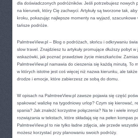
dla doświadczonych podróżników. Jeśli potrzebujesz nowych 
na kierunek, który Cię zachwyci. Artykuły są tworzone tak, ab
kroku, pokazując najlepsze momenty na wyjazd, szacunkowe 
tańsze podróże.
PalmtreeView.pl – Blog o podróżach, słońcu i odkrywaniu świat
slow travel. Znajdziesz tu artykuły promujące dłuższy pobyt w
wskazówki, jak poznać prawdziwe życie mieszkańców. Zamiast 
PalmtreeView.pl namawia do cieszenia się każdą minutą. To m
w których istotne jest coś więcej niż nazwa kierunku, ale także
drodze i emocje, które zabierzesz ze sobą do domu.
W opisach na PalmtreeView.pl zawsze pojawia się część poświ
spakować walizkę na tygodniowy urlop? Czym się kierować, r
spania? Jak znaleźć korzystne połączenia? Na te i wiele inny
rozwiązania w tekstach, które składają się na pełen kompas p
PalmtreeView.pl to nie tylko ładne zdjęcia, ale przede wszystk
możesz korzystać przy planowaniu swoich podróży.