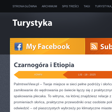
STRONA GŁÓWNA
ARCHIWUM
SPIS TREŚCI
TAGI
TURYSTYKA
ADMIN
LIS - 19 - 2025
PalmtreeView.pl – Twoje miejsce w sieci pełne podróży i słońca
zamiłowanie do wędrowania po świecie łączy się z praktyczny
spakowania plecaka. To witryna, na której znajdziesz relacje
promieniach słońca, praktyczne przewodniki oraz osobiste pol
odwiedzić – od piaszczystych wybrzeży po klimatyczne miast