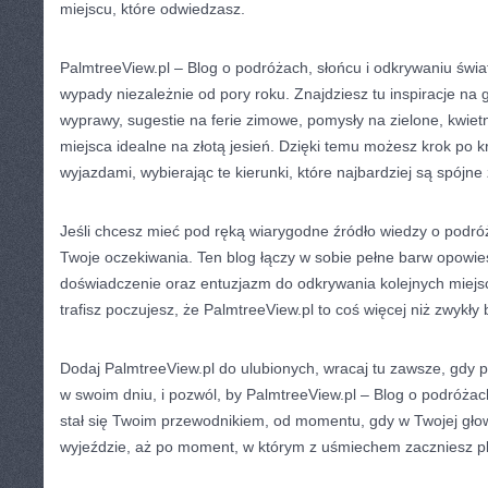
miejscu, które odwiedzasz.
PalmtreeView.pl – Blog o podróżach, słońcu i odkrywaniu św
wypady niezależnie od pory roku. Znajdziesz tu inspiracje na 
wyprawy, sugestie na ferie zimowe, pomysły na zielone, kwie
miejsca idealne na złotą jesień. Dzięki temu możesz krok po k
wyjazdami, wybierając te kierunki, które najbardziej są spój
Jeśli chcesz mieć pod ręką wiarygodne źródło wiedzy o podró
Twoje oczekiwania. Ten blog łączy w sobie pełne barw opowieś
doświadczenie oraz entuzjazm do odkrywania kolejnych miejs
trafisz poczujesz, że PalmtreeView.pl to coś więcej niż zwykły 
Dodaj PalmtreeView.pl do ulubionych, wracaj tu zawsze, gdy 
w swoim dniu, i pozwól, by PalmtreeView.pl – Blog o podróżac
stał się Twoim przewodnikiem, od momentu, gdy w Twojej głow
wyjeździe, aż po moment, w którym z uśmiechem zaczniesz p