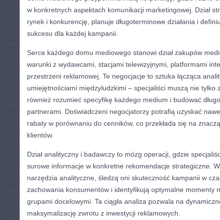
w konkretnych aspektach komunikacji marketingowej. Dział str
rynek i konkurencję, planuje długoterminowe działania i defini
sukcesu dla każdej kampanii.
Serce każdego domu mediowego stanowi dział zakupów medio
warunki z wydawcami, stacjami telewizyjnymi, platformami inte
przestrzeni reklamowej. Te negocjacje to sztuka łącząca anali
umiejętnościami międzyludzkimi – specjaliści muszą nie tylko 
również rozumieć specyfikę każdego medium i budować długo
partnerami. Doświadczeni negocjatorzy potrafią uzyskać nawe
rabaty w porównaniu do cenników, co przekłada się na znacz
klientów.
Dział analityczny i badawczy to mózg operacji, gdzie specjaliś
surowe informacje w konkretne rekomendacje strategiczne.
narzędzia analityczne, śledzą oni skuteczność kampanii w cza
zachowania konsumentów i identyfikują optymalne momenty n
grupami docelowymi. Ta ciągła analiza pozwala na dynamiczne
maksymalizację zwrotu z inwestycji reklamowych.