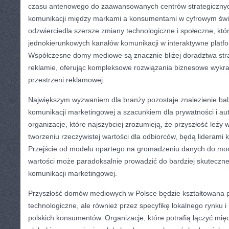
czasu antenowego do zaawansowanych centrów strategicznych
komunikacji między markami a konsumentami w cyfrowym świe
odzwierciedla szersze zmiany technologiczne i społeczne, któr
jednokierunkowych kanałów komunikacji w interaktywne platfo
Współczesne domy mediowe są znacznie bliżej doradztwa stra
reklamie, oferując kompleksowe rozwiązania biznesowe wykr
przestrzeni reklamowej.
Największym wyzwaniem dla branży pozostaje znalezienie ba
komunikacji marketingowej a szacunkiem dla prywatności i a
organizacje, które najszybciej zrozumieją, że przyszłość leży
tworzeniu rzeczywistej wartości dla odbiorców, będą liderami k
Przejście od modelu opartego na gromadzeniu danych do mo
wartości może paradoksalnie prowadzić do bardziej skuteczne
komunikacji marketingowej.
Przyszłość domów mediowych w Polsce będzie kształtowana p
technologiczne, ale również przez specyfikę lokalnego rynku i
polskich konsumentów. Organizacje, które potrafią łączyć mi