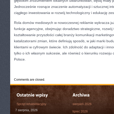
głębokim zrozumieniem lokalnych uwarunkowań, będą miały 
Jednocześnie rosnące znaczenie automatyzacji i sztucznej in
ciągłego inwestowania w rozwój technologiczny i edukację ze
Rola domów mediowych w nowoczesnej reklamie wykracza już
funkcje agencyjne, obejmując doradztwo strategiczne, rozwój 
kształtowanie przyszłości całej branży komunikacji marketingow
katalizatorami zmian, które definiują sposób, w jaki marki bud
klientami w cyfrowym świecie. Ich zdolność do adaptacji i inn
tylko o ich własnym sukcesie, ale również o kierunku rozwoju 
Polsce.
CATEGORIES:
TURYSTYKA, PODRÓŻE
Comments are closed.
Sprzęt rehabilitacyjny
sierpień 2026
7 sierpnia, 2026
lipiec 2026