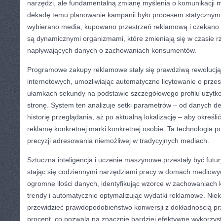
narzędzi, ale fundamentalną zmianę myślenia o komunikacji 
dekadę temu planowanie kampanii było procesem statycznym 
wybierano media, kupowano przestrzeń reklamową i czekano n
są dynamicznymi organizmami, które zmieniają się w czasie 
napływających danych o zachowaniach konsumentów.
Programowe zakupy reklamowe stały się prawdziwą rewolucj
internetowych, umożliwiając automatyczne licytowanie o prze
ułamkach sekundy na podstawie szczegółowego profilu użytk
stronę. System ten analizuje setki parametrów – od danych d
historię przeglądania, aż po aktualną lokalizację – aby określić
reklamę konkretnej marki konkretnej osobie. Ta technologia po
precyzji adresowania niemożliwej w tradycyjnych mediach.
Sztuczna inteligencja i uczenie maszynowe przestały być futu
stając się codziennymi narzędziami pracy w domach mediowyc
ogromne ilości danych, identyfikując wzorce w zachowaniach
trendy i automatycznie optymalizując wydatki reklamowe. Niek
przewidzieć prawdopodobieństwo konwersji z dokładnością pr
procent, co pozwala na znacznie bardziej efektywne wykorzy