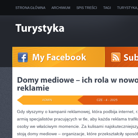
STRONA GŁÓWNA
ARCHIWUM
SPIS TREŚCI
TAGI
TURYSTYKA
ADMIN
CZE - 4 - 2025
Gdy słyszymy o kampanii reklamowej, która podbija internet,
armią specjalistów pracujących w tle, aby każda reklama trafił
osoby we właściwym momencie. Za kulisami najskuteczniejsz
stoją domy mediowe – organizacje, które przekształciły sposó