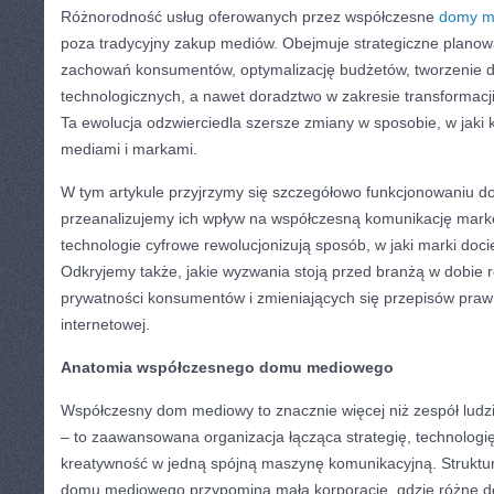
Różnorodność usług oferowanych przez współczesne
domy m
poza tradycyjny zakup mediów. Obejmuje strategiczne planow
zachowań konsumentów, optymalizację budżetów, tworzenie
technologicznych, a nawet doradztwo w zakresie transformacji 
Ta ewolucja odzwierciedla szersze zmiany w sposobie, w jaki 
mediami i markami.
W tym artykule przyjrzymy się szczegółowo funkcjonowaniu 
przeanalizujemy ich wpływ na współczesną komunikację mark
technologie cyfrowe rewolucjonizują sposób, w jaki marki doci
Odkryjemy także, jakie wyzwania stoją przed branżą w dobie 
prywatności konsumentów i zmieniających się przepisów pra
internetowej.
Anatomia współczesnego domu mediowego
Współczesny dom mediowy to znacznie więcej niż zespół ludz
– to zaawansowana organizacja łącząca strategię, technologię
kreatywność w jedną spójną maszynę komunikacyjną. Struktu
domu mediowego przypomina małą korporację, gdzie różne de