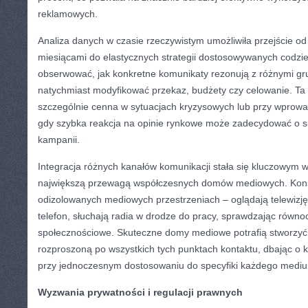
reklamowych.
Analiza danych w czasie rzeczywistym umożliwiła przejście o
miesiącami do elastycznych strategii dostosowywanych codzie
obserwować, jak konkretne komunikaty rezonują z różnymi gr
natychmiast modyfikować przekaz, budżety czy celowanie. Ta 
szczególnie cenna w sytuacjach kryzysowych lub przy wprow
gdy szybka reakcja na opinie rynkowe może zadecydować o su
kampanii.
Integracja różnych kanałów komunikacji stała się kluczowym 
największą przewagą współczesnych domów mediowych. Kons
odizolowanych mediowych przestrzeniach – oglądają telewizję
telefon, słuchają radia w drodze do pracy, sprawdzając równ
społecznościowe. Skuteczne domy mediowe potrafią stworzyć 
rozproszoną po wszystkich tych punktach kontaktu, dbając o 
przy jednoczesnym dostosowaniu do specyfiki każdego medi
Wyzwania prywatności i regulacji prawnych