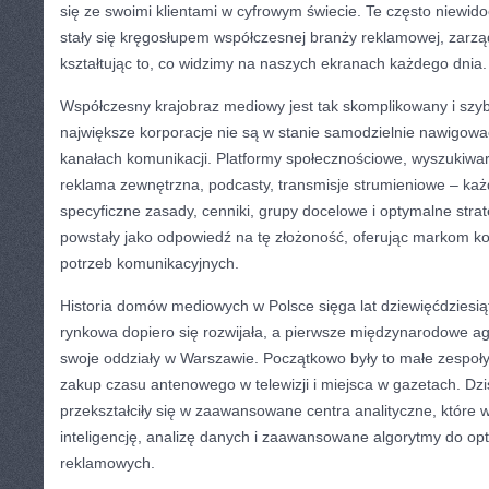
się ze swoimi klientami w cyfrowym świecie. Te często niewi
stały się kręgosłupem współczesnej branży reklamowej, zarząd
kształtując to, co widzimy na naszych ekranach każdego dnia.
Współczesny krajobraz mediowy jest tak skomplikowany i szyb
największe korporacje nie są w stanie samodzielnie nawigow
kanałach komunikacji. Platformy społecznościowe, wyszukiwarki
reklama zewnętrzna, podcasty, transmisje strumieniowe – ka
specyficzne zasady, cenniki, grupy docelowe i optymalne str
powstały jako odpowiedź na tę złożoność, oferując markom k
potrzeb komunikacyjnych.
Historia domów mediowych w Polsce sięga lat dziewięćdziesi
rynkowa dopiero się rozwijała, a pierwsze międzynarodowe a
swoje oddziały w Warszawie. Początkowo były to małe zespoł
zakup czasu antenowego w telewizji i miejsca w gazetach. Dzis
przekształciły się w zaawansowane centra analityczne, które 
inteligencję, analizę danych i zaawansowane algorytmy do op
reklamowych.