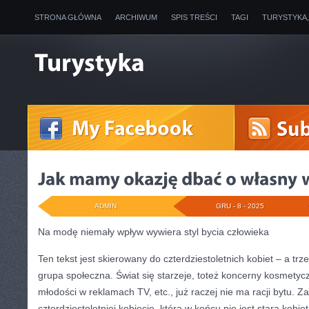
STRONA GŁÓWNA
ARCHIWUM
SPIS TREŚCI
TAGI
TURYSTYKA
ADMIN
GRU - 8 - 2025
Na modę niemały wpływ wywiera styl bycia człowieka
Ten tekst jest skierowany do czterdziestoletnich kobiet – a tr
grupa społeczna. Świat się starzeje, toteż koncerny kosmetycz
młodości w reklamach TV, etc., już raczej nie ma racji bytu. 
czterdziestoletniej kobiecie, która w końcu nie jest starą kobi