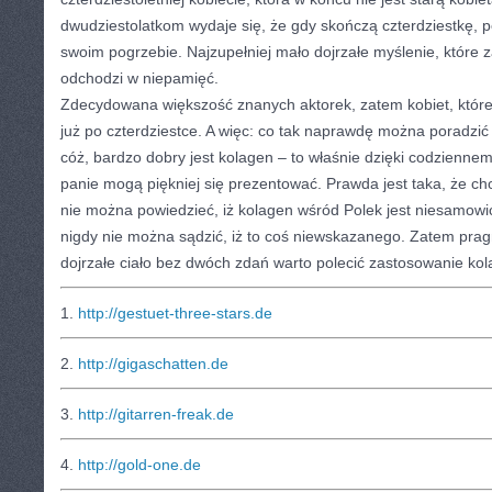
dwudziestolatkom wydaje się, że gdy skończą czterdziestkę, p
swoim pogrzebie. Najzupełniej mało dojrzałe myślenie, które 
odchodzi w niepamięć.
Zdecydowana większość znanych aktorek, zatem kobiet, które n
już po czterdziestce. A więc: co tak naprawdę można poradzić 
cóż, bardzo dobry jest kolagen – to właśnie dzięki codzienn
panie mogą piękniej się prezentować. Prawda jest taka, że ch
nie można powiedzieć, iż kolagen wśród Polek jest niesamowic
nigdy nie można sądzić, iż to coś niewskazanego. Zatem prag
dojrzałe ciało bez dwóch zdań warto polecić zastosowanie ko
1.
http://gestuet-three-stars.de
2.
http://gigaschatten.de
3.
http://gitarren-freak.de
4.
http://gold-one.de