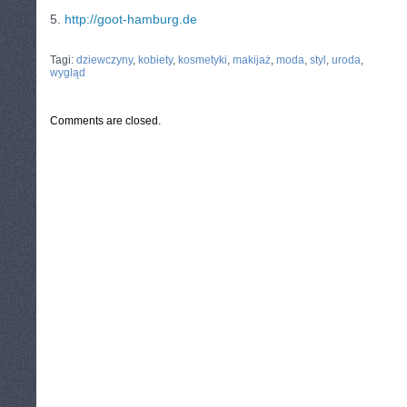
5.
http://goot-hamburg.de
CATEGORIES:
TURYSTYKA, PODRÓŻE
Tagi:
dziewczyny
,
kobiety
,
kosmetyki
,
makijaż
,
moda
,
styl
,
uroda
,
wygląd
Comments are closed.