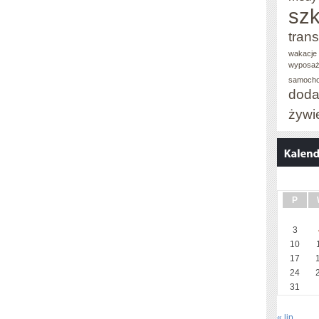
szk
trans
wakacje 
wyposaż
samoch
doda
żywi
P
3
10
17
24
31
« lip