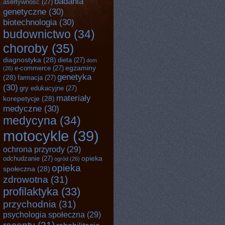
badania
asertywność
(27)
genetyczne
(30)
biotechnologia
(30)
budownictwo
(34)
choroby
(35)
diagnostyka
(28)
dieta
(27)
dom
egzaminy
e-commerce
(27)
(26)
genetyka
(28)
farmacja
(27)
(30)
gry edukacyjne
(27)
materiały
korepetycje
(28)
medyczne
(30)
medycyna
(34)
motocykle
(39)
ochrona przyrody
(29)
opieka
odchudzanie
(27)
ogród
(26)
opieka
społeczna
(28)
zdrowotna
(31)
profilaktyka
(33)
przychodnia
(31)
psychologia społeczna
(29)