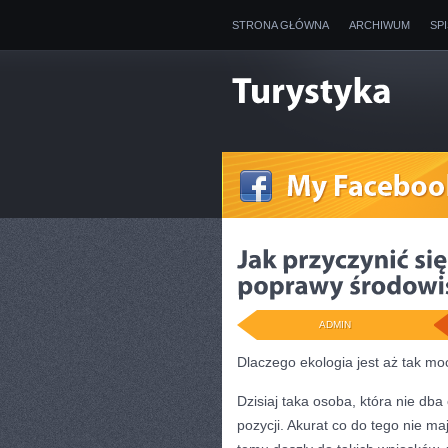
STRONA GŁÓWNA
ARCHIWUM
SP
ADMIN
Dlaczego ekologia jest aż tak m
Dzisiaj taka osoba, która nie dba
pozycji. Akurat co do tego nie ma