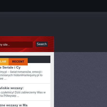
ULAR
RECENT
 Seriale i Cy
iny.pl – świat romansów, emocji i
mnianych historiiHarlequiny.pl to
e ...
ańskie wczasy:
e czytelnicy! Dziś zabierzemy Was w‌
na Półwysep ...
zne wczasy w Ma