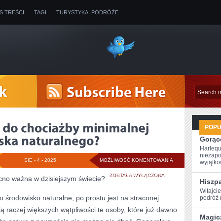
IS TREŚCI
TAGI
TURYSTYKA, PODRÓŻE
POP
Gorące
Harlequ
niezapo
JAK
SIE - 4 - 2025
MOŻLIWOŚĆ KOMENTOWANIA
wyjątkow
PRZYCZYNIĆ
ZOSTAŁA WYŁĄCZONA
ocno ważna w dzisiejszym świecie?
Hiszp
SIĘ
Witajci
 o środowisko naturalne, po prostu jest na straconej
podróż ‌
DO
ją raczej większych wątpliwości te osoby, które już dawno
Magic
CHOCIAŻBY