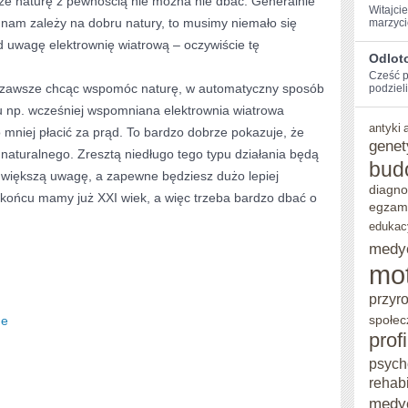
 że naturę z pewnością nie można nie dbać. Generalnie
Witajci
zo nam zależy na dobru natury, to musimy niemało się
marzyci
MINIMALNEJ
uwagę elektrownię wiatrową – oczywiście tę
POPRAWY
Odlot
Cześć⁢ 
ŚRODOWISKA
że zawsze chcąc wspomóc naturę, w automatyczny sposób
podzieli
NATURALNEGO?
u np. wcześniej wspomniana elektrownia wiatrowa
antyki
mniej płacić za prąd. To bardzo dobrze pokazuje, że
genet
naturalnego. Zresztą niedługo tego typu działania będą
bud
 większą uwagę, a zapewne będziesz dużo lepiej
diagno
końcu mamy już XXI wiek, a więc trzeba bardzo dbać o
egzam
edukac
medy
mo
przyr
społec
de
prof
psych
rehabi
medy