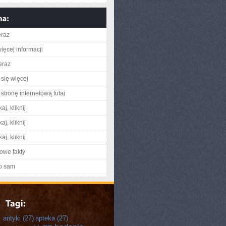
eraz
ięcej informacji
eraz
się więcej
stronę internetową tutaj
aj, kliknij
aj, kliknij
aj, kliknij
owe fakty
o sam
antyki
(27)
apteka
(27)