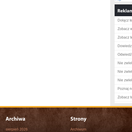
Dołącz t
Zobacz w
Zobacz t
Dowiedz 
Odwiedź 
Nie zwlek
Nie zwlek
Nie zwlek
Poznaj n
Zobacz t
sierpień 2026
Archiwum