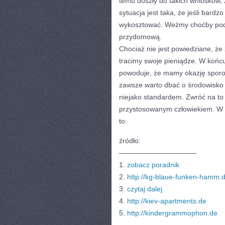
temu doszły do takich wniosków,
sytuacja jest taka, że jeśli bard
wykosztować. Weźmy choćby pod 
przydomową.
Chociaż nie jest powiedziane, 
tracimy swoje pieniądze. W końc
powoduje, że mamy okazję sporo 
zawsze warto dbać o środowisko 
niejako standardem. Zwróć na to
przystosowanym człowiekiem. W 
to.
źródło:
———————————
1.
zobacz poradnik
2.
http://kg-blaue-funken-hamm.
3.
czytaj dalej
4.
http://kiev-apartments.de
5.
http://kindergrammophon.de