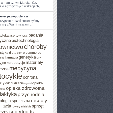
e w ⁤magicznym⁣ Maroku! Czy
e o egzotycznych‌ wakacjach, ...
owe przygody ca
przyjaciele! Dziś chcielibyśmy
ć się z Wami naszymi ...
badania
apteka
asertywność
yczne
biotechnologia
choroby
ownictwo
styka
dieta
e-commerce
dom
genetyka
iny
farmacja
gry
materiały
korepetycje
yjne
medycyna
czne
tocykle
ochrona
ody
opieka
odchudzanie
ogród
opieka zdrowotna
zna
ilaktyka
przychodnia
recepty
ologia społeczna
sprzęt
litacja
rowery miejskie
superfoods
czny