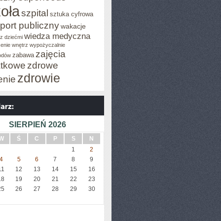
oła
szpital
sztuka cyfrowa
port publiczny
wakacje
wiedza medyczna
z dziećmi
enie wnętrz
wypożyczalnie
zajęcia
zabawa
odów
tkowe
zdrowe
zdrowie
enie
SIERPIEŃ 2026
W
Ś
C
P
S
N
1
2
4
5
6
7
8
9
11
12
13
14
15
16
18
19
20
21
22
23
25
26
27
28
29
30