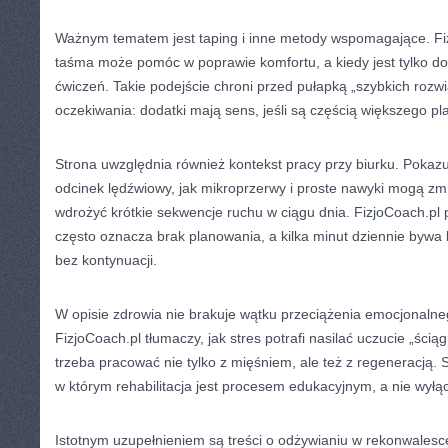
Ważnym tematem jest taping i inne metody wspomagające. Fiz
taśma może pomóc w poprawie komfortu, a kiedy jest tylko dod
ćwiczeń. Takie podejście chroni przed pułapką „szybkich rozwi
oczekiwania: dodatki mają sens, jeśli są częścią większego pl
Strona uwzględnia również kontekst pracy przy biurku. Pokaz
odcinek lędźwiowy, jak mikroprzerwy i proste nawyki mogą zmn
wdrożyć krótkie sekwencje ruchu w ciągu dnia. FizjoCoach.pl 
często oznacza brak planowania, a kilka minut dziennie bywa 
bez kontynuacji.
W opisie zdrowia nie brakuje wątku przeciążenia emocjonalneg
FizjoCoach.pl tłumaczy, jak stres potrafi nasilać uczucie „ści
trzeba pracować nie tylko z mięśniem, ale też z regeneracją. 
w którym rehabilitacja jest procesem edukacyjnym, a nie wyłą
Istotnym uzupełnieniem są treści o odżywianiu w rekonwales