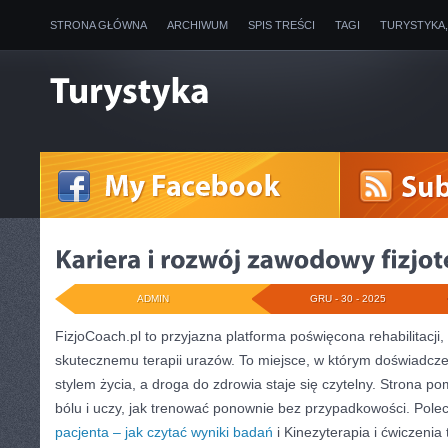
STRONA GŁÓWNA
ARCHIWUM
SPIS TREŚCI
TAGI
TURYSTYKA
ADMIN
GRU - 30 - 2025
FizjoCoach.pl to przyjazna platforma poświęcona rehabilitacji
skutecznemu terapii urazów. To miejsce, w którym doświadcze
stylem życia, a droga do zdrowia staje się czytelny. Strona
bólu i uczy, jak trenować ponownie bez przypadkowości. Pole
pacjenta – jak czytać wyniki badań
i Kinezyterapia i ćwiczenia