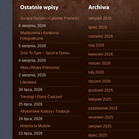
Gorące Seriale i Cyklowe Powieści
sierpień 2026
6 sierpnia, 2026
lipiec 2026
Wydarzenia i Konkursy
czerwiec 2026
Fotograficzne
maj 2026
5 sierpnia, 2026
Zrób To Sam – Sport w Domu
kwiecień 2026
4 sierpnia, 2026
marzec 2026
Atlas (Afryka Północna)
luty 2026
2 sierpnia, 2026
styczeń 2026
Literatura
30 lipca, 2026
grudzień 2025
Treningi i Plany Ćwiczeń
listopad 2025
25 lipca, 2026
październik 2025
Afrykańskie Kultury i Tradycje
wrzesień 2025
24 lipca, 2026
Historia w Modzie
sierpień 2025
23 lipca, 2026
lipiec 2025