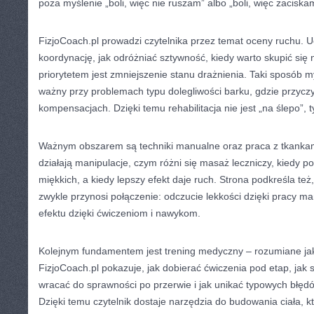
poza myślenie „boli, więc nie ruszam” albo „boli, więc zaciskam
FizjoCoach.pl prowadzi czytelnika przez temat oceny ruchu. 
koordynację, jak odróżniać sztywność, kiedy warto skupić się
priorytetem jest zmniejszenie stanu drażnienia. Taki sposób m
ważny przy problemach typu dolegliwości barku, gdzie przycz
kompensacjach. Dzięki temu rehabilitacja nie jest „na ślepo”, t
Ważnym obszarem są techniki manualne oraz praca z tkankami.
działają manipulacje, czym różni się masaż leczniczy, kiedy p
miękkich, a kiedy lepszy efekt daje ruch. Strona podkreśla też,
zwykle przynosi połączenie: odczucie lekkości dzięki pracy ma
efektu dzięki ćwiczeniom i nawykom.
Kolejnym fundamentem jest trening medyczny – rozumiane jak
FizjoCoach.pl pokazuje, jak dobierać ćwiczenia pod etap, jak 
wracać do sprawności po przerwie i jak unikać typowych błędó
Dzięki temu czytelnik dostaje narzędzia do budowania ciała, któr