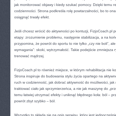
jak monitorować objawy i kiedy szukać pomocy. Dzięki temu reh
codzienności. Strona podkreśla rolę powtarzalności, bo to on
osiągnąć trwały efekt.
Jeśli chcesz wrócić do aktywności po kontuzji, FizjoCoach.pl 
etapy: zrozumienie problemu, następnie stabilizacja, a na koń
przypomina, że powrót do sportu to nie tylko „czy nie boli”, ale
wymagania”: skoki, wytrzymałość. Takie podejście zmniejsza 
trenować mądrzej.
FizjoCoach.pl to również miejsce, w którym rehabilitacja nie k
Strona inspiruje do budowania stylu życia opartego na aktywno
ruch w codzienność, jak dobrać aktywność do możliwości, jak ro
traktować ciało jak sprzymierzeńca, a nie jak maszynę do „prz
temu łatwiej utrzymać efekty i uniknąć błędnego koła: ból – p
powrót zbyt szybko – ból.
Wszystko to składa się na opis serwisu, który jest jednocześn