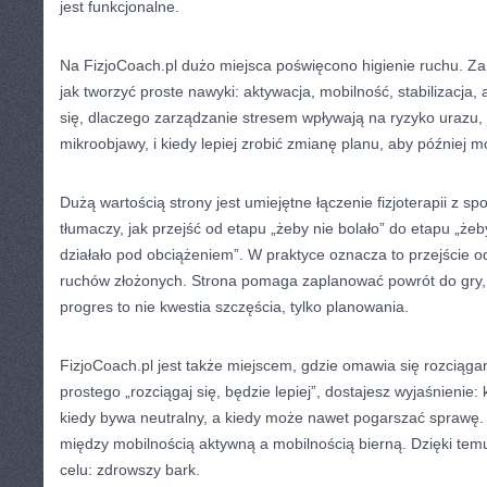
jest funkcjonalne.
Na FizjoCoach.pl dużo miejsca poświęcono higienie ruchu. Zam
jak tworzyć proste nawyki: aktywacja, mobilność, stabilizacja
się, dlaczego zarządzanie stresem wpływają na ryzyko urazu,
mikroobjawy, i kiedy lepiej zrobić zmianę planu, aby później mó
Dużą wartością strony jest umiejętne łączenie fizjoterapii z sp
tłumaczy, jak przejść od etapu „żeby nie bolało” do etapu „żeby
działało pod obciążeniem”. W praktyce oznacza to przejście 
ruchów złożonych. Strona pomaga zaplanować powrót do gry,
progres to nie kwestia szczęścia, tylko planowania.
FizjoCoach.pl jest także miejscem, gdzie omawia się rozciąga
prostego „rozciągaj się, będzie lepiej”, dostajesz wyjaśnienie:
kiedy bywa neutralny, a kiedy może nawet pogarszać sprawę.
między mobilnością aktywną a mobilnością bierną. Dzięki tem
celu: zdrowszy bark.