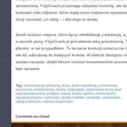
sprawnością. FizjoCoach.pl pomaga odzyskać kontrolę, ale te
budować ciało odporne, które lepiej znosi codzienne wyzwania.
chcą rozumieć, co robią – i dlaczego to działa.
Jeżeli szukasz miejsca, które łączy rehabilitację z edukacją, 
w sposób jasny, FizjoCoach.pl jest właśnie taką przestrzenią. Tu
planem, a nie przypadkiem. Tu leczenie kontuzji oznacza nie
ale też odbudowę do kolejnych kroków. W efekcie dostajesz ni
zestaw narzędzi, dzięki którym możesz konsekwentnie pracow
było sprawne.
CATEGORIES:
TURYSTYKA, PODRÓŻE
Tagi:
administracja publiczna
,
biuro
,
biuro coworking
,
e-commerce
,
ergonomia
,
kodeks pracy
,
media
,
negocjacje
,
organizacja pracy
,
plan
zagospodarowania
,
polityka
,
prawo
,
prawo cywilne
,
prawo karne
,
regulacje prawne
,
samorząd
,
służby miejskie
,
sprzedaż
,
urbanistyka
,
usługi publiczne
,
ustawy
,
wiadomości
Comments are closed.