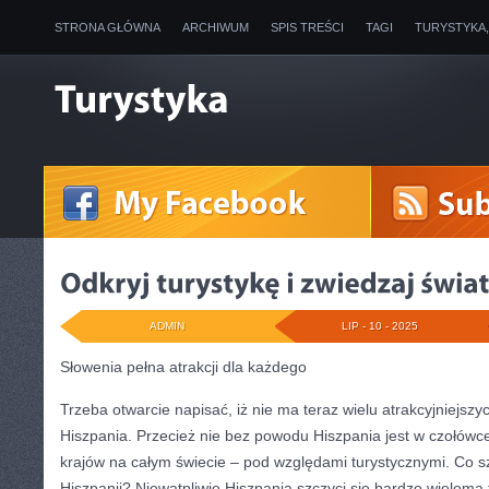
STRONA GŁÓWNA
ARCHIWUM
SPIS TREŚCI
TAGI
TURYSTYKA
ADMIN
LIP - 10 - 2025
Słowenia pełna atrakcji dla każdego
Trzeba otwarcie napisać, iż nie ma teraz wielu atrakcyjniejszy
Hiszpania. Przecież nie bez powodu Hiszpania jest w czołówc
krajów na całym świecie – pod względami turystycznymi. Co s
Hiszpanii? Niewątpliwie Hiszpania szczyci się bardzo wieloma