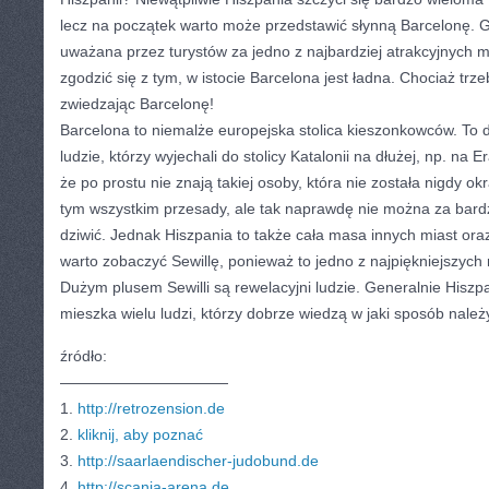
lecz na początek warto może przedstawić słynną Barcelonę. G
uważana przez turystów za jedno z najbardziej atrakcyjnych m
zgodzić się z tym, w istocie Barcelona jest ładna. Chociaż t
zwiedzając Barcelonę!
Barcelona to niemalże europejska stolica kieszonkowców. To dz
ludzie, którzy wyjechali do stolicy Katalonii na dłużej, np. na
że po prostu nie znają takiej osoby, która nie została nigdy 
tym wszystkim przesady, ale tak naprawdę nie można za bard
dziwić. Jednak Hiszpania to także cała masa innych miast ora
warto zobaczyć Sewillę, ponieważ to jedno z najpiękniejszych 
Dużym plusem Sewilli są rewelacyjni ludzie. Generalnie Hiszpan
mieszka wielu ludzi, którzy dobrze wiedzą w jaki sposób należ
źródło:
———————————
1.
http://retrozension.de
2.
kliknij, aby poznać
3.
http://saarlaendischer-judobund.de
4.
http://scania-arena.de