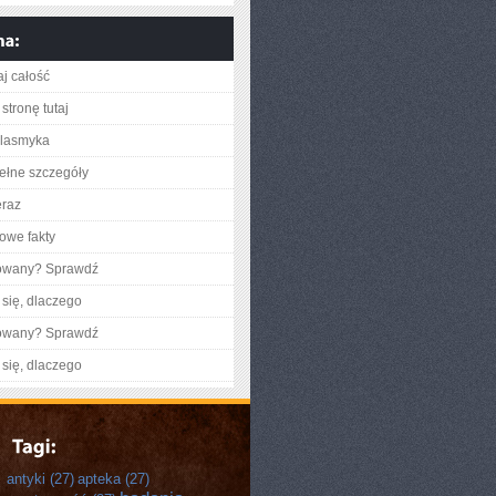
aj całość
stronę tutaj
lasmyka
ełne szczegóły
eraz
owe fakty
gowany? Sprawdź
się, dlaczego
gowany? Sprawdź
się, dlaczego
antyki
(27)
apteka
(27)