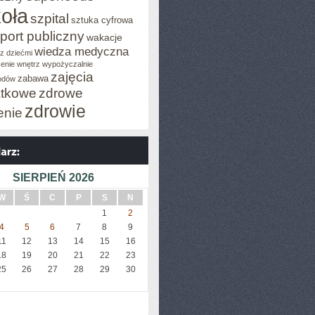
oła
szpital
sztuka cyfrowa
port publiczny
wakacje
wiedza medyczna
z dziećmi
enie wnętrz
wypożyczalnie
zajęcia
zabawa
odów
tkowe
zdrowe
zdrowie
enie
SIERPIEŃ 2026
W
Ś
C
P
S
N
1
2
4
5
6
7
8
9
11
12
13
14
15
16
18
19
20
21
22
23
25
26
27
28
29
30