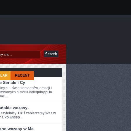
ULAR
RECENT
 Seriale i Cy
iny.pl – świat romansów, emocji i
mnianych historiiHarlequiny.pl to
e ...
ańskie wczasy:
e czytelnicy! Dziś zabierzemy Was w‌
na Półwysep ...
zne wczasy w Ma