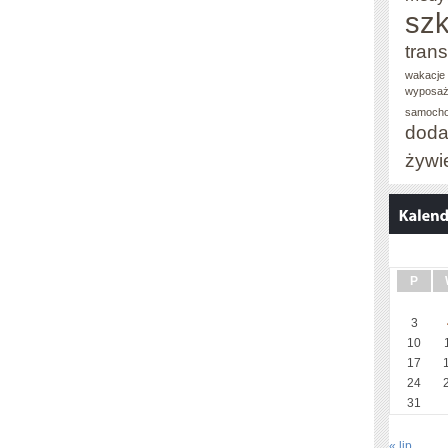
szk
trans
wakacje 
wyposaż
samoch
doda
żywi
P
3
10
17
24
31
« lip