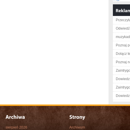
Przeczyt
Odwiedź 
muzykad
Poznaj p
Dołącz t
Poznaj n
Zaintry
Dowiedz 
Zaintry
Dowiedz 
sierpień 2026
Archiwum