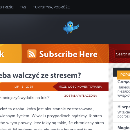
IS TREŚCI
TAGI
TURYSTYKA, PODRÓŻE
POP
Gorące
W
LIP - 1 - 2025
MOŻLIWOŚĆ KOMENTOWANIA
Harlequ
niezapo
JAKI
wyjątkow
ZOSTAŁA WYŁĄCZONA
mniejszyć wydatki na leki?
SPOSÓB
Hiszp
zecież ta osoba, która jest nieustannie zestresowana,
Witajci
TRZEBA
 własnym życiem. W wielu przypadkach sądzimy, iż stres
podróż ‌
WALCZYĆ
ę w tym prawdy, lecz fakty są takie, że chroniczny stres
Magic
 walczyć. W żadnym razie nie można ignorować tego
ZE