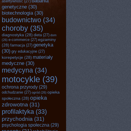
badania
asertywność
(27)
genetyczne
(30)
biotechnologia
(30)
budownictwo
(34)
choroby
(35)
diagnostyka
(28)
dieta
(27)
dom
egzaminy
e-commerce
(27)
(26)
genetyka
(28)
farmacja
(27)
(30)
gry edukacyjne
(27)
materiały
korepetycje
(28)
medyczne
(30)
medycyna
(34)
motocykle
(39)
ochrona przyrody
(29)
opieka
odchudzanie
(27)
ogród
(26)
opieka
społeczna
(28)
zdrowotna
(31)
profilaktyka
(33)
przychodnia
(31)
psychologia społeczna
(29)