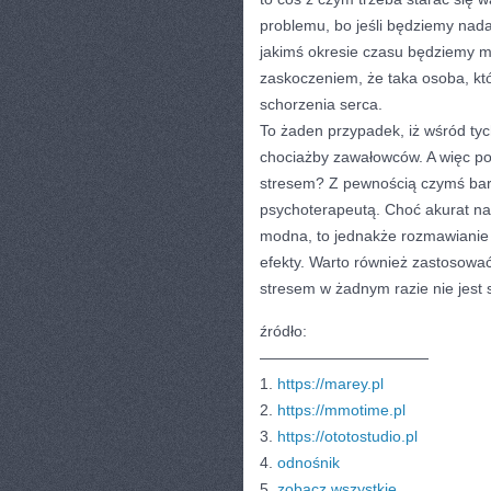
problemu, bo jeśli będziemy nada
jakimś okresie czasu będziemy 
zaskoczeniem, że taka osoba, któ
schorzenia serca.
To żaden przypadek, iż wśród tych
chociażby zawałowców. A więc po
stresem? Z pewnością czymś bard
psychoterapeutą. Choć akurat nas
modna, to jednakże rozmawianie 
efekty. Warto również zastosować
stresem w żadnym razie nie jest
źródło:
———————————
1.
https://marey.pl
2.
https://mmotime.pl
3.
https://ototostudio.pl
4.
odnośnik
5.
zobacz wszystkie