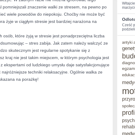
Witajci
l pomniejszali znaczenie walki ze stresem, na pewno po
marzyci
STRESEM?
mieć wiele powodów do niepokoju. Choćby nie może być
Odlot
ra żyje w ciągłym stresie jest bardziej narażona na
Cześć⁢ 
podzieli
 osób, które żyją w stresie jest ponadprzeciętna liczba
antyki
dsumowując – stres zabija. Jak zatem należy walczyć ze
genet
zo skutecznym jest regularne spotykanie się z
bud
z kraj nie jest takim miejscem, w którym psychologia jest
diagno
z ekspertami od ludzkiego umysłu daje satysfakcjonujące
egzam
 najróżniejsze techniki relaksacyjne. Ogólnie walka ze
edukac
 skazana na porażkę!
medy
mo
przyr
społec
prof
psych
rehabi
medy