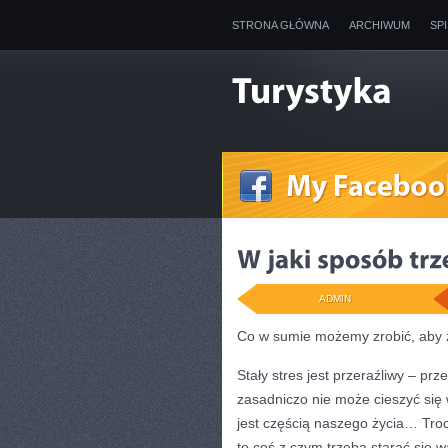
STRONA GŁÓWNA
ARCHIWUM
SP
ADMIN
Co w sumie możemy zrobić, aby z
Stały stres jest przeraźliwy – pr
zasadniczo nie może cieszyć się
jest częścią naszego życia… Troch
to coś z czym trzeba starać się