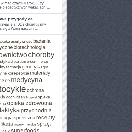
e w ⁤magicznym⁣ Maroku! Czy
e o egzotycznych‌ wakacjach, ...
owe przygody ca
przyjaciele! Dziś chcielibyśmy
ć się z Wami naszymi ...
badania
apteka
asertywność
yczne
biotechnologia
choroby
ownictwo
styka
dieta
e-commerce
dom
genetyka
iny
farmacja
gry
materiały
korepetycje
yjne
medycyna
czne
tocykle
ochrona
ody
opieka
odchudzanie
ogród
opieka zdrowotna
zna
ilaktyka
przychodnia
recepty
ologia społeczna
sprzęt
litacja
rowery miejskie
superfoods
czny