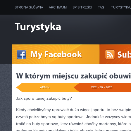
STRONA GŁÓWNA
ARCHIWUM
SPIS TREŚCI
TAGI
TURYSTYKA
ADMIN
CZE - 29 - 2025
Jak sporo taniej zakupić buty?
Kiedy chcielibyśmy uprawiać dużo więcej sportu, to bez wątpi
czymś potrzebnym są buty sportowe. Jednakże wszyscy wiemy, 
trafić na buty sportowe, lecz również choćby martensy, które s
żadnego kłopotu znajdziemy takie obuwie, które mocno spodo