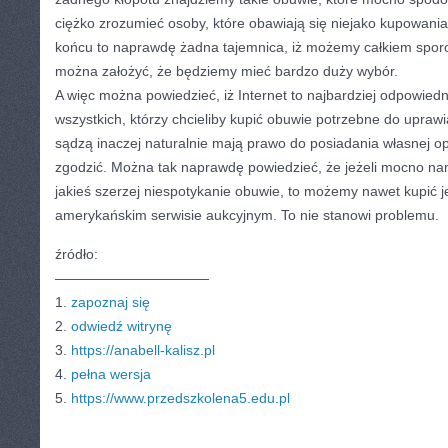
ciężko zrozumieć osoby, które obawiają się niejako kupowania
końcu to naprawdę żadna tajemnica, iż możemy całkiem sporo
można założyć, że będziemy mieć bardzo duży wybór.
A więc można powiedzieć, iż Internet to najbardziej odpowied
wszystkich, którzy chcieliby kupić obuwie potrzebne do uprawi
sądzą inaczej naturalnie mają prawo do posiadania własnej opin
zgodzić. Można tak naprawdę powiedzieć, że jeżeli mocno na
jakieś szerzej niespotykanie obuwie, to możemy nawet kupić j
amerykańskim serwisie aukcyjnym. To nie stanowi problemu.
źródło:
———————————
1.
zapoznaj się
2.
odwiedź witrynę
3.
https://anabell-kalisz.pl
4.
pełna wersja
5.
https://www.przedszkolena5.edu.pl
CATEGORIES:
TURYSTYKA, PODRÓŻE